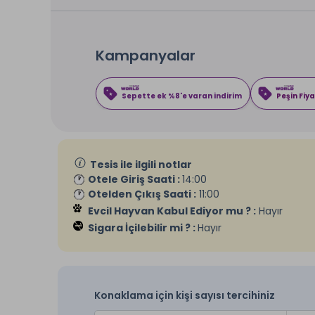
Kampanyalar
Sepette ek %8'e varan indirim
Peşin Fiya
Tesis ile ilgili notlar
Otele Giriş Saati :
14:00
Otelden Çıkış Saati :
11:00
Evcil Hayvan Kabul Ediyor mu ? :
Hayır
Sigara İçilebilir mi ? :
Hayır
Konaklama için kişi sayısı tercihiniz