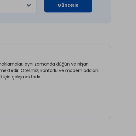
Güncelle
k konaklamalar, aynı zamanda düğün ve nişan
rmektedir. Otelimiz; konforlu ve modern odaları,
 için çalışmaktadır.
Ön Büro
Sigara İçilmeyen Odalar
Elektrik