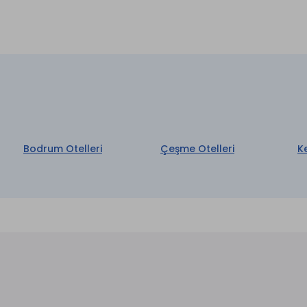
aretli özellikler ücretlidir.
Bodrum Otelleri
Çeşme Otelleri
K