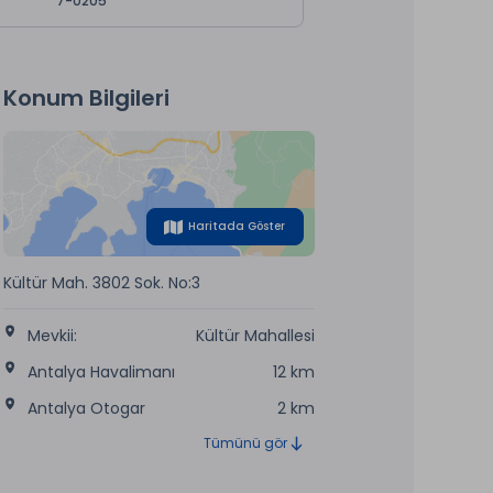
7-0205
Konum Bilgileri
Haritada Göster
Kültür Mah. 3802 Sok. No:3
Mevkii:
Kültür Mahallesi
Antalya Havalimanı
12 km
Antalya Otogar
2 km
Tümünü gör