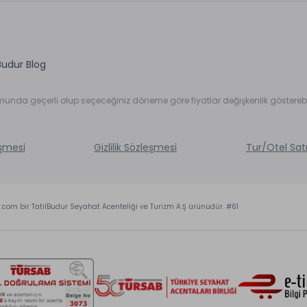
Budur Blog
umunda geçerli olup seçeceğiniz döneme göre fiyatlar değişkenlik gösterebil
eşmesi
Gizlilik Sözleşmesi
Tur/Otel Sat
r.com bir TatilBudur Seyahat Acenteliği ve Turizm A.Ş ürünüdür. #61