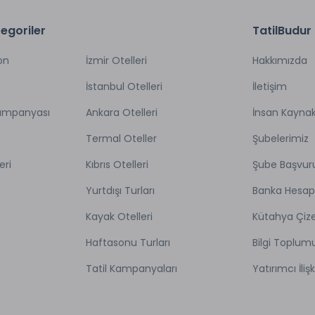
egoriler
TatilBudur
on
İzmir Otelleri
Hakkımızda
İstanbul Otelleri
İletişim
Kampanyası
Ankara Otelleri
İnsan Kaynak
Termal Oteller
Şubelerimiz
eri
Kıbrıs Otelleri
Şube Başvur
Yurtdışı Turları
Banka Hesap
Kayak Otelleri
Kütahya Çize
Haftasonu Turları
Bilgi Toplum
Tatil Kampanyaları
Yatırımcı İlişk