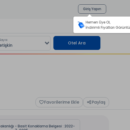
Giriş Yapın
Hemen Üye Ol,
İndirimli Fiyatları Görüntü
Sayısı
Otel Ara
Favorilerime Ekle
Paylaş
Bakanlığı - Basit Konaklama Belgesi : 2022-