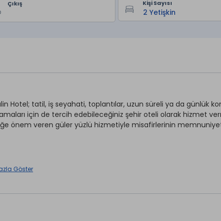
Kişi Sayısı
Çıkış
in Hotel; tatil, iş seyahati, toplantılar, uzun süreli ya da günlü
amaları için de tercih edebileceğiniz şehir oteli olarak hizmet ve
iğe önem veren güler yüzlü hizmetiyle misafirlerinin memnuniyeti
Otopark
azla Göster
n *
Kuru Temizleme *
t Kasa *
Wi-fi
et
Restaurant & Bar *
lima