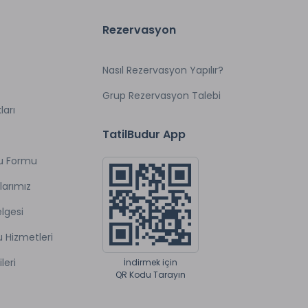
Rezervasyon
Nasıl Rezervasyon Yapılır?
Grup Rezervasyon Talebi
ları
TatilBudur App
u Formu
larımız
lgesi
u Hizmetleri
ileri
İndirmek için
QR Kodu Tarayın