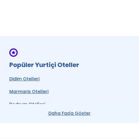
Çamaşırhane *
Türk Hamamı *
Mutfak *
Fotoğraf Hizmetleri *
Ön Büro
Açık Otopark *
Popüler Yurtiçi Oteller
Su
Didim Otelleri
Şömine Yakımı *
Marmaris Otelleri
* ile işaretli özellikler ücretlidir.
Bodrum Otelleri
Daha Fazla Göster
Çeşme Otelleri
Kemer Otelleri