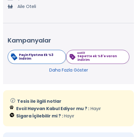
Aile Oteli
Kampanyalar
Peşin Fiyatına Ek %3
Sepette ek %8'e varan
İndirim
indirim
Daha Fazla Göster
Tesis ile ilgili notlar
Evcil Hayvan Kabul Ediyor mu ? :
Hayır
Sigara İçilebilir mi ? :
Hayır