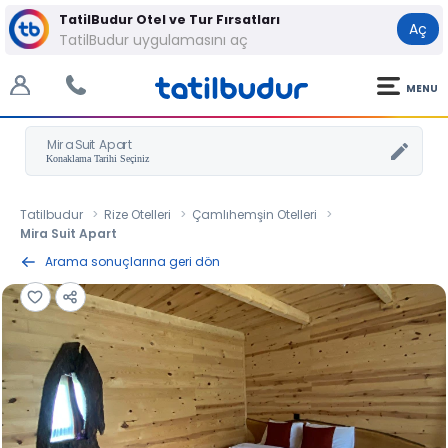
TatilBudur Otel ve Tur Fırsatları
Aç
TatilBudur uygulamasını aç
MENU
Mira Suit Apart
Tatilbudur
Rize Otelleri
Çamlıhemşin Otelleri
Mira Suit Apart
Arama sonuçlarına geri dön