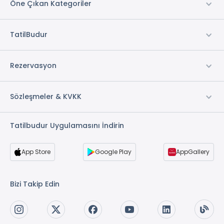
Öne Çıkan Kategoriler
Otopark *
Kuru Temizleme *
TatilBudur
Wi-fi
Restaurant & Bar *
Ön Büro
Rezervasyon
Mescid
Sigara İçilmeyen Odalar *
Sözleşmeler & KVKK
Yerden ısıtma *
Merkezi Klima
Tatilbudur Uygulamasını İndirin
* ile işaretli özellikler ücretlidir.
App Store
Google Play
AppGallery
Bizi Takip Edin