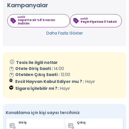
Kampanyalar
Sepette ek %8'e varan
Peşin Fiyatına 3 Taksit
indirim
Daha Fazla Göster
Tesis ile ilgili notlar
Otele Giriş Saati :
14:00
Otelden Çıkış Saati :
12:00
Evcil Hayvan Kabul Ediyor mu ? :
Hayır
Sigara İçilebilir mi ? :
Hayır
Konaklama için kişi sayısı tercihiniz
Giriş
Çıkış