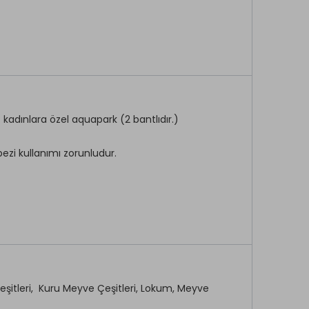
Ön Büro
Uyandırma Servisi
Mini Club
Çocuk Oyun Alanı
 kadınlara özel aquapark (2 bantlıdır.)
bezi kullanımı zorunludur.
ilir.
 Çeşitleri, Kuru Meyve Çeşitleri, Lokum, Meyve