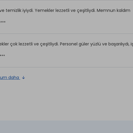
e temizlik iyiydi. Yemekler lezzetli ve çeşitliydi. Memnun kaldım
G***
ler çok lezzetli ve çeşitliydi. Personel güler yüzlü ve başarılıydı, işl
***
rum daha