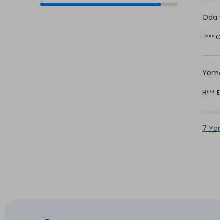
8.8
Oda v
F*** 
Yemek
H*** E
7 Yo