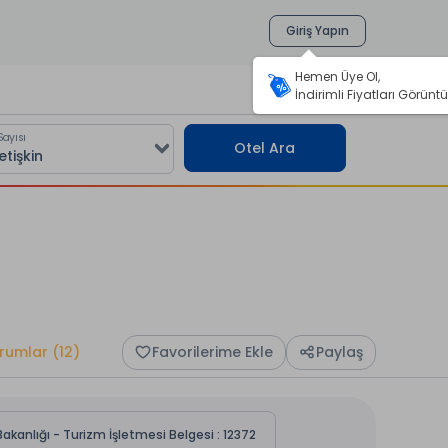
Giriş Yapın
Hemen Üye Ol,
İndirimli Fiyatları Görüntü
Sayısı
Otel Ara
rumlar (12)
Favorilerime Ekle
Paylaş
akanlığı - Turizm İşletmesi Belgesi : 12372