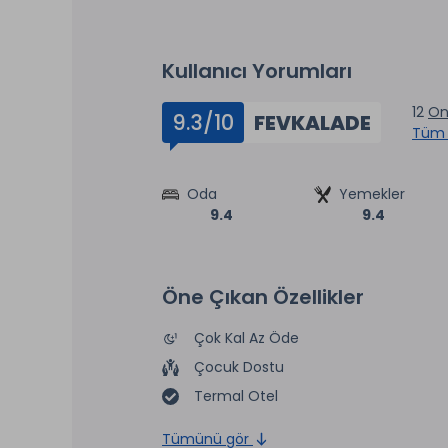
Kullanıcı Yorumları
12
Ona
9.3/10
FEVKALADE
Tüm 
Oda
Yemekler
9.4
9.4
Öne Çıkan Özellikler
Çok Kal Az Öde
Çocuk Dostu
Termal Otel
Tümünü gör