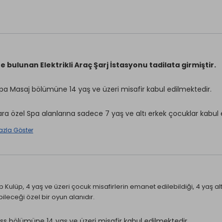
e bulunan Elektrikli Araç Şarj İstasyonu tadilata girmiştir.
Spa Masaj bölümüne 14 yaş ve üzeri misafir kabul edilmektedir.
ara özel Spa alanlarına sadece 7 yaş ve altı erkek çocuklar kabul 
azla Göster
 kasalar, odalarda ve resepsiyonda kullanımı ücretsizdir.
Masaj *
 Kulüp, 4 yaş ve üzeri çocuk misafirlerin emanet edilebildiği, 4 yaş altı 
ırhane *
ileceği özel bir oyun alanıdır.
Emanet Kasa *
r *
Güzellik Salonu *
rvisi *
ess bölümüne 14 yaş ve üzeri misafir kabul edilmektedir.