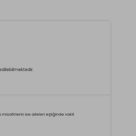
edilebilmektedir.
Cilt Bakımı *
misafirlerin ise aileleri eşliğinde vakit
Çamur Banyosu *
Aile Banyosu *