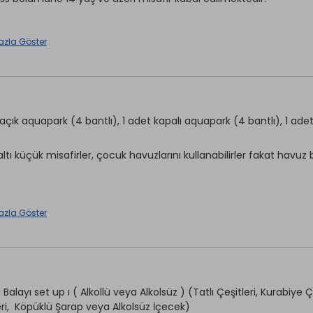
İnternet
n *
Sauna
Görevlisi *
azla Göster
Türk Hamamı
aretli özellikler ücretlidir.
Tenis *
Salonu *
Fitness
 açık aquapark (4 bantlı), 1 adet kapalı aquapark (4 bantlı), 1 adet
Çocuk Bahçesi
 *
ltı küçük misafirler, çocuk havuzlarını kullanabilirler fakat havuz 
aretli özellikler ücretlidir.
arda bone takmak zorunludur.
azla Göster
ara özel SPA alanlarına sadece 7 yaş ve altı erkek çocuklar kabul ed
rkezi 07-00:22:00 saatleri arasında hizmet vermektedir.
Balayı set up ı ( Alkollü veya Alkolsüz ) (Tatlı Çeşitleri, Kurabiye
eri, Köpüklü Şarap veya Alkolsüz İçecek)
misafirler için havuz bezi kullanımı zorunludur.