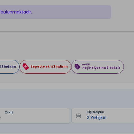
 bulunmaktadır.
%3 İndirim
Sepette ek %3 indirim
Peşin Fiyatına 9 Taksit
Kişi Sayısı
Çıkış