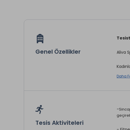
Tesist
Genel Özellikler
Aliva 
Kadınl
Daha F
Emanet
-
Sincap
Çamaş
geçireb
Mini Ba
Tesis Aktiviteleri
Oda Se
- Fitn