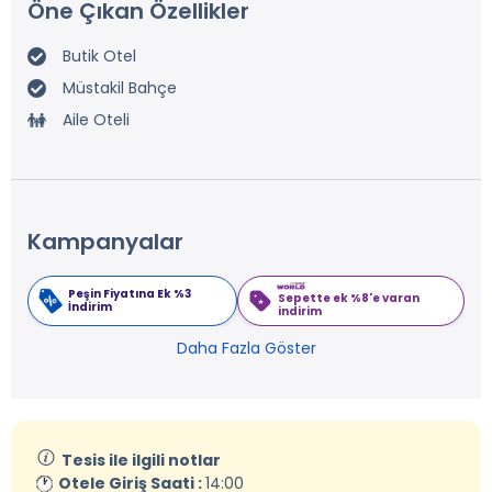
Öne Çıkan Özellikler
Butik Otel
Müstakil Bahçe
Aile Oteli
Kampanyalar
Peşin Fiyatına Ek %3
Sepette ek %8'e varan
İndirim
indirim
Daha Fazla Göster
Tesis ile ilgili notlar
Otele Giriş Saati :
14:00