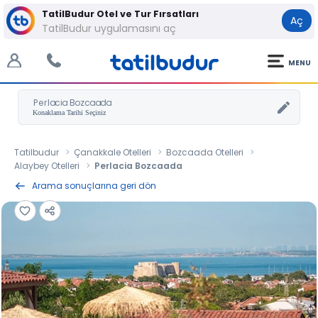
TatilBudur Otel ve Tur Fırsatları
Aç
TatilBudur uygulamasını aç
MENU
Perlacia Bozcaada
Tatilbudur
Çanakkale Otelleri
Bozcaada Otelleri
Alaybey Otelleri
Perlacia Bozcaada
Arama sonuçlarına geri dön