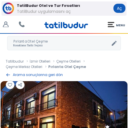
TatilBudur Otel ve Tur Fırsatları
Aç
TatilBudur uygulamasını aç
MENU
Pırlanta Otel Çeşme
Tatilbudur
İzmir Otelleri
Çeşme Otelleri
Çeşme Merkez Otelleri
Pırlanta Otel Çeşme
Arama sonuçlarına geri dön