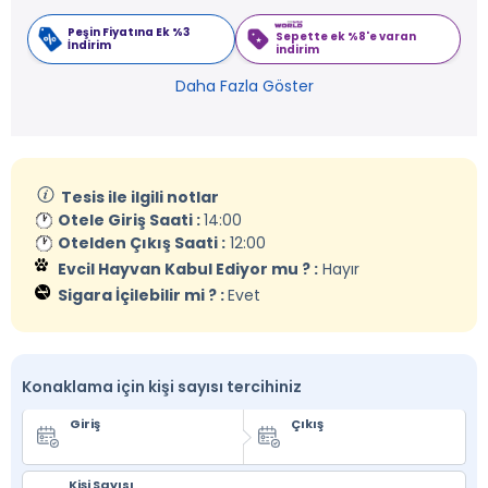
Peşin Fiyatına Ek %3
Sepette ek %8'e varan
İndirim
indirim
Daha Fazla Göster
Tesis ile ilgili notlar
Otele Giriş Saati :
14:00
Otelden Çıkış Saati :
12:00
Evcil Hayvan Kabul Ediyor mu ? :
Hayır
Sigara İçilebilir mi ? :
Evet
Konaklama için kişi sayısı tercihiniz
Giriş
Çıkış
Kişi Sayısı