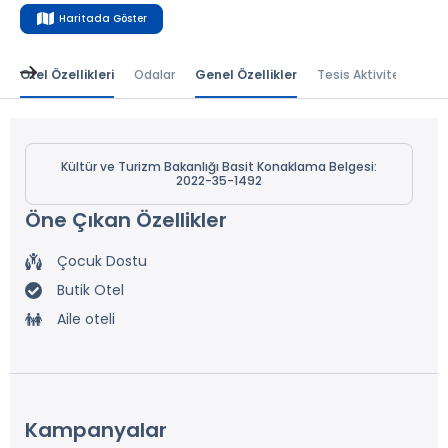
Haritada Göster
Otel Özellikleri
Odalar
Genel Özellikler
Tesis Aktiviteleri
B
Kültür ve Turizm Bakanlığı Basit Konaklama Belgesi:
2022-35-1492
Öne Çıkan Özellikler
Çocuk Dostu
Butik Otel
Aile oteli
Kampanyalar