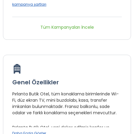
kampanya şartları
Tüm Kampanyaları İncele
Genel Özellikler
Pırlanta Butik Otel, tüm konaklama birimlerinde Wi-
Fi, düz ekran TV, mini buzdolabı, kasa, transfer
imkanları bulunmaktadır. Fransız balkonlu, sade
odalar ve farklı konaklama seçenekleri mevcuttur.
Pırlanta Butik Otel, yeni dekor edilmiş konfor ve
rahatlığınızın düşünüldüğü keyifli odalarımızda siz
Daha Fazla Göster