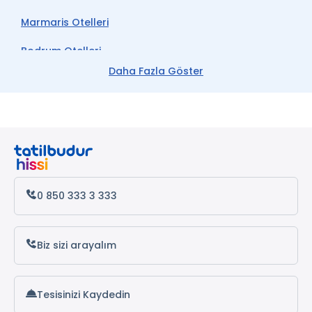
Sigara İçilmeyen Odalar
Marmaris Otelleri
* ile işaretli özellikler ücretlidir.
Bodrum Otelleri
Daha Fazla Göster
Çeşme Otelleri
Kemer Otelleri
Datça Otelleri
Antalya Otelleri
Alanya Otelleri
0 850 333 3 333
Biz sizi arayalım
Tesisinizi Kaydedin