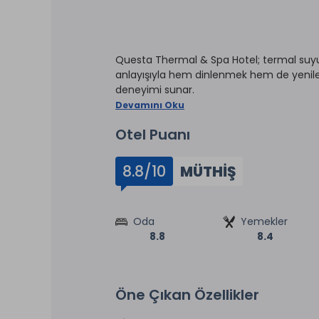
Questa Thermal & Spa Hotel; termal suyun 
anlayışıyla hem dinlenmek hem de yenilen
deneyimi sunar.
Devamını Oku
Otel Puanı
8.8/10
MÜTHIŞ
Oda
Yemekler
8.8
8.4
Öne Çıkan Özellikler