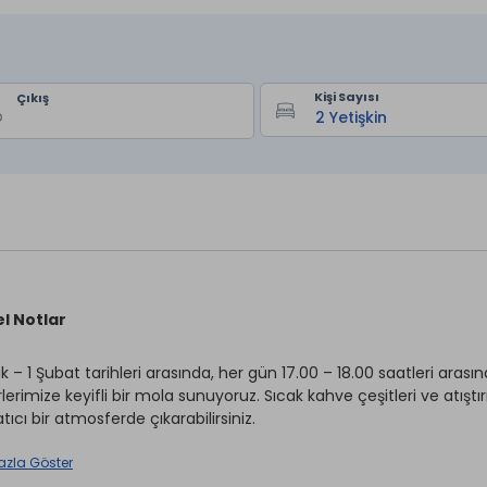
Kişi Sayısı
Çıkış
l Notlar
k – 1 Şubat tarihleri arasında, her gün 17.00 – 18.00 saatleri ara
rlerimize keyifli bir mola sunuyoruz. Sıcak kahve çeşitleri ve atış
tıcı bir atmosferde çıkarabilirsiniz.
azla Göster
 Thermal & Spa Hotel – Termal Konfor, Spa Ayrıcalığı ve Ye