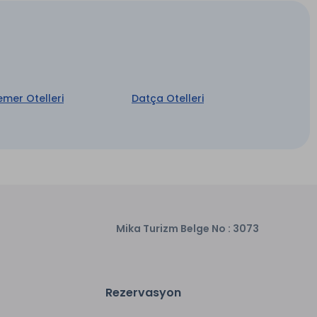
oranımızda İtalyan ve Türk mutfağının
erel ve İtalya mutfaklarından meydana gelen A'la
0)
emer Otelleri
Datça Otelleri
onu ile keyif aldıkları bir yer sunuyor. (09:00 -
Mika Turizm Belge No : 3073
Rezervasyon