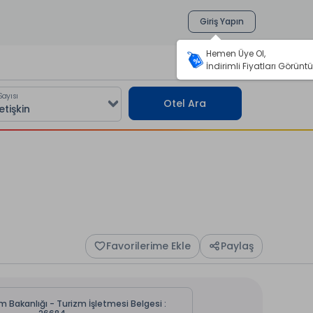
Giriş Yapın
Hemen Üye Ol,
İndirimli Fiyatları Görüntü
Sayısı
Otel Ara
Favorilerime Ekle
Paylaş
m Bakanlığı - Turizm İşletmesi Belgesi :