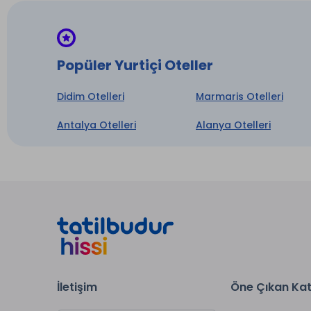
ne düş
lezzetl
La Per
Popüler Yurtiçi Oteller
carte 
Didim Otelleri
Marmaris Otelleri
Lobby 
23:00)
Antalya Otelleri
Alanya Otelleri
Oda ka
Açık b
Gün bo
Sağlıkl
Hizme
24 saa
Tesis 
İletişim
Öne Çıkan Kat
Termal
Fitnes