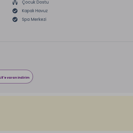
Çocuk Dostu
Kapalı Havuz
Spa Merkezi
8'e varan indirim