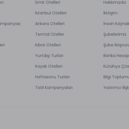
on
İzmir Otelleri
Hakkımızda
 Wellness alanı
İstanbul Otelleri
İletişim
Kampanyası
Ankara Otelleri
İnsan Kaynak
amamı, sauna ve buhar odası
ve bakım hizmetleri
Termal Oteller
Şubelerimiz
ırhane hizmeti
ör
eri
Kıbrıs Otelleri
Şube Başvur
rk
Yurtdışı Turları
Banka Hesap
izasyon & Toplantılar
Kayak Otelleri
Kütahya Çize
 gürültüsünden uzak konumu ile, ihtiyaçlarınızı karşılamak ve tal
Haftasonu Turları
Bilgi Toplum
ilmek için, profesyonel kadrosuyla, sosyal etkinliklerinizi, grup ko
Tatil Kampanyaları
Yatırımcı İlişk
ceğiniz yeni adresiniz olacak. Daha özel bir atmosferde "Evet" demek
nirken, alanında uzman ziyafet ekibimizin düğün ayrıntılarınızı düşü
ük balo salonu, iki adet sabit düzenli toplantı salonu ve bir adet d
 755 m² alanda farklı düzenlerde banket olanaklarına sahiptir. Tü
ern ekipmanla dizayn edilmiştir.