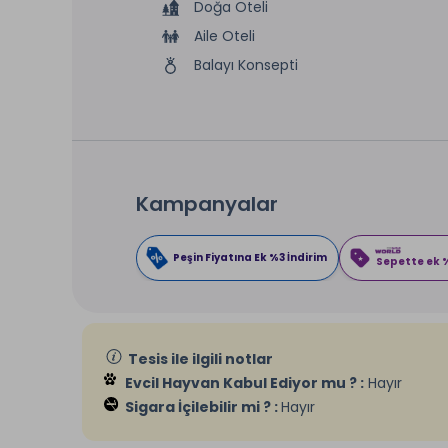
Doğa Oteli
Aile Oteli
Balayı Konsepti
Kampanyalar
Peşin Fiyatına Ek %3 İndirim
Sepette ek %
Tesis ile ilgili notlar
Evcil Hayvan Kabul Ediyor mu ? :
Hayır
Sigara İçilebilir mi ? :
Hayır