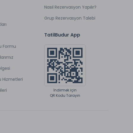
Nasıl Rezervasyon Yapılır?
Grup Rezervasyon Talebi
ları
TatilBudur App
u Formu
larımız
lgesi
eplerinizi mükemmel bir şekilde yerine
u Hizmetleri
naklamalarınızı veya toplantılarınızı organize
ileri
İndirmek için
 isterseniz, siz evlilik hazırlıklarınızla
QR Kodu Tarayın
nmesine izin verin.
eğiştirilebilir düzene sahip toplantı odasıyla
m toplantı salonları doğal gün ışığı almaktadır