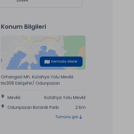
26684
Konum Bilgileri
Haritada Göster
Orhangazi Mh. Kütahya Yolu Mevkii
No308 Eskişehir/ Odunpazarı
Mevkii:
Kütahya Yolu Mevkii
Odunpazarı Botanik Parkı
2 km
Tümünü gör