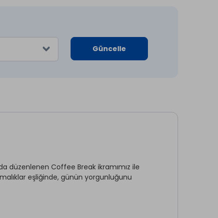
Güncelle
sında düzenlenen Coffee Break ikramımız ile
tırmalıklar eşliğinde, günün yorgunluğunu
nileyici Tatil