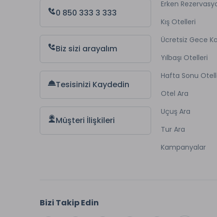
Erken Rezervasy
0 850 333 3 333
Spa &
Kış Otelleri
Ücretsiz Gece 
Türk h
Biz sizi arayalım
Masaj 
Yılbaşı Otelleri
Çamaş
Asans
Hafta Sonu Otell
Otopa
Tesisinizi Kaydedin
Otel Ara
Organ
Uçuş Ara
Müşteri İlişkileri
Şehrin
Tur Ara
getireb
Kampanyalar
edebile
ilgile
Bir büy
toplam
Bizi Takip Edin
ve mod