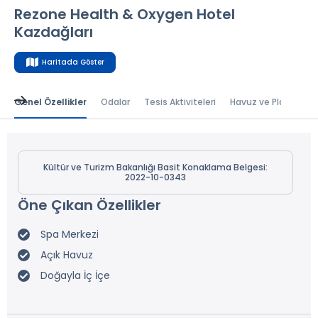
Rezone Health & Oxygen Hotel
Kazdağları
Haritada Göster
Genel Özellikler
Odalar
Tesis Aktiviteleri
Havuz ve Plaj
Bal
Kültür ve Turizm Bakanlığı Basit Konaklama Belgesi:
2022-10-0343
Öne Çıkan Özellikler
Spa Merkezi
Açık Havuz
Doğayla İç İçe