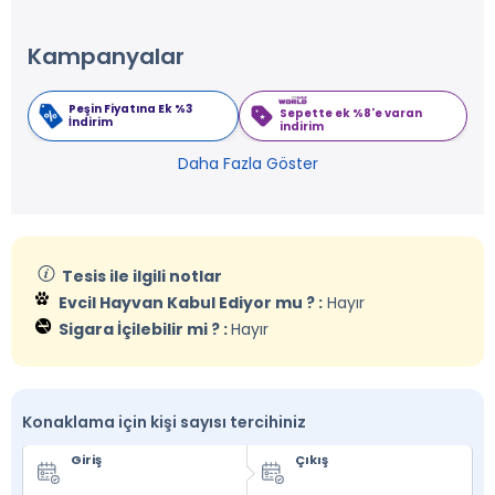
Kampanyalar
Peşin Fiyatına Ek %3
Sepette ek %8'e varan
İndirim
indirim
Daha Fazla Göster
Tesis ile ilgili notlar
Evcil Hayvan Kabul Ediyor mu ? :
Hayır
Sigara İçilebilir mi ? :
Hayır
Konaklama için kişi sayısı tercihiniz
Giriş
Çıkış