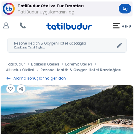
TatilBudur Otel ve Tur Fırsatları
Aç
TatilBudur uygulamasını aç
MENU
Rezone Health & Oxygen Hotel Kazdağları
Tatilbudur
Balıkesir Otelleri
Edremit Otelleri
Altınoluk Otelleri
Rezone Health & Oxygen Hotel Kazdağları
Arama sonuçlarına geri dön