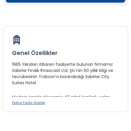
Genel Özellikler
1965 Yılından itibaren faaliyette bulunan firmamız
Sabırlar Fındık İhraacaat Ltd. Şti.'nin 60 yıllık bilgi ve
tecrübesinin Trabzon'a kazandırdığı Sabirlar City
Suites Hotel.
Modern tarzda döşenmiş 48 adet konforlu odası,
200 kişilik modern şekilde döşenmiş restoranımızda;
Daha Fazla Göster
sabah kahvaltılarınızı eşsiz bir keyfe dönüştürmek
için açık büfe kahvaltı olarak hizmetinizdedir.
Trabzon'un iş ve finans merkezi olan şehrin