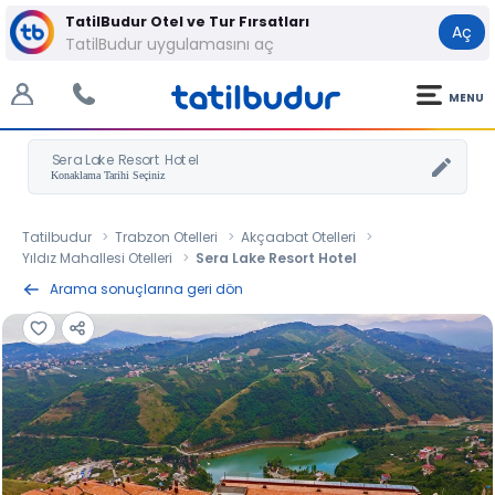
TatilBudur Otel ve Tur Fırsatları
Aç
TatilBudur uygulamasını aç
MENU
Sera Lake Resort Hotel
Tatilbudur
Trabzon Otelleri
Akçaabat Otelleri
Yıldız Mahallesi Otelleri
Sera Lake Resort Hotel
Arama sonuçlarına geri dön