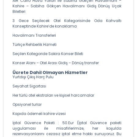
AİR Cairo Hava Yolları ile Sabiha Gökçen Havalimanı –
Kahire – Sabiha Gökçen Havalimanı Gidiş Dönüş Uçak
Biletleri
3 Gece Seçilecek Otel Kategorisinde Oda Kahvaltı
Konseptinde Kahire’de konaklama
Havalimanı Transferleri
Türkçe Rehberlik Hizmeti
Seçilen Kategoride Sakira Konser Bileti
Konser Alanı – Otel Arası Gidiş – Dönüş transfer
Ücrete Dahil Olmayan Hizmetler
Yurtdışı Çıkış Harç Pulu
Seyahat Sigortası
Her türlü otel ekstraları ve kişisel harcamalar
Opsiyonel turlar
Kapıda ödemeli kahire vizesi
İptal Güvence Paketi : 50.Eur (İptal Güvence paketi
uygulaması ile misafirlerimize, her koşulda
rezervasyonlarını cezasız iptal etme hakkı sunuyoruz. Bu