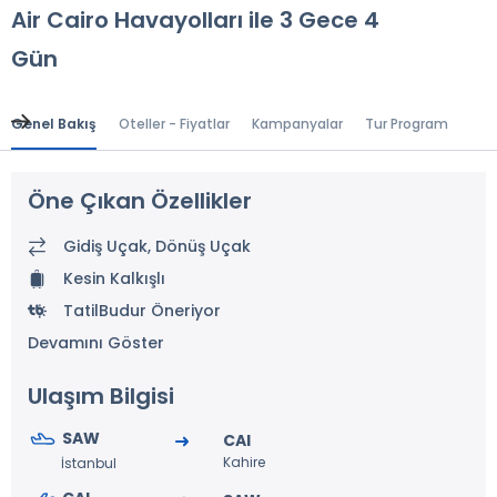
Air Cairo Havayolları ile 3 Gece 4
Gün
Genel Bakış
Oteller - Fiyatlar
Kampanyalar
Tur Programı
Gen
Öne Çıkan Özellikler
Gidiş Uçak, Dönüş Uçak
Kesin Kalkışlı
TatilBudur Öneriyor
Devamını Göster
Ulaşım Bilgisi
SAW
CAI
Kahire
İstanbul