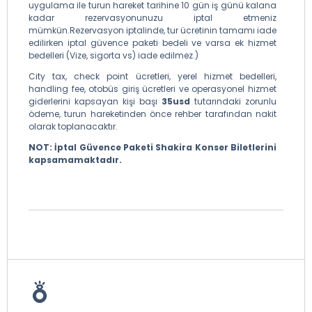
uygulama ile turun hareket tarihine 10 gün iş günü kalana
kadar rezervasyonunuzu iptal etmeniz
mümkün.Rezervasyon iptalinde, tur ücretinin tamamı iade
edilirken iptal güvence paketi bedeli ve varsa ek hizmet
bedelleri (Vize, sigorta vs) iade edilmez.)
City tax, check point ücretleri, yerel hizmet bedelleri,
handling fee, otobüs giriş ücretleri ve operasyonel hizmet
giderlerini kapsayan kişi başı
35usd
tutarındaki zorunlu
ödeme, turun hareketinden önce rehber tarafından nakit
olarak toplanacaktır.
NOT: İptal Güvence Paketi Shakira Konser Biletlerini
kapsamamaktadır.