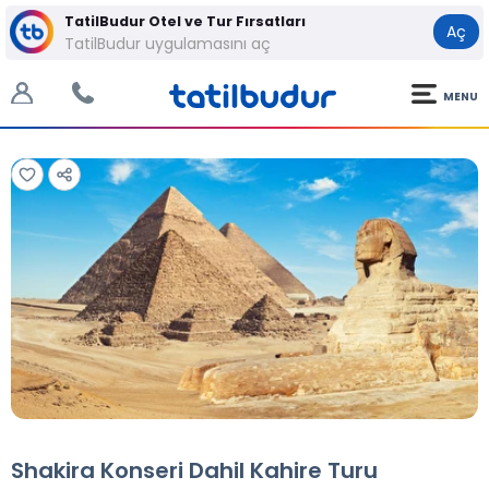
TatilBudur Otel ve Tur Fırsatları
Aç
TatilBudur uygulamasını aç
MENU
Tüm Fotoğraflar
Tüm Fotoğraflar
Shakira Konseri Dahil Kahire Turu