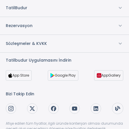
TatilBudur
Rezervasyon
Sözleşmeler & KVKK
Tatilbudur Uygulamasını İndirin
App Store
Google Play
AppGallery
Bizi Takip Edin
Afişe edilen tüm fiyatlar, ilgili üründe kontenjan olması durumunda
geçerli olup seçeceğiniz döneme göre fiyatlar değişkenlik