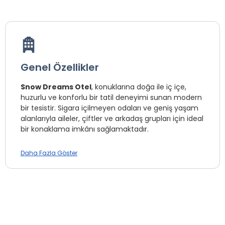
Genel Özellikler
Snow Dreams Otel
, konuklarına doğa ile iç içe,
huzurlu ve konforlu bir tatil deneyimi sunan modern
bir tesistir. Sigara içilmeyen odaları ve geniş yaşam
alanlarıyla aileler, çiftler ve arkadaş grupları için ideal
bir konaklama imkânı sağlamaktadır.
Tesisimizde farklı ihtiyaçlara uygun olarak
Daha Fazla Göster
tasarlanmış konaklama seçenekleri mevcuttur:
İglo Panorama
: 30 m² genişliğe sahip bu oda, dere
ve orman manzarası eşliğinde rahat bir konaklama
sunar. En fazla 3 yetişkin ve 2 çocuğun
konaklayabileceği şekilde tasarlanmıştır.