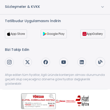
Sözleşmeler & KVKK
Tatilbudur Uygulamasını İndirin
App Store
Google Play
AppGallery
Bizi Takip Edin
Afişe edilen tüm fiyatlar, ilgili üründe kontenjan olması durumunda
geçerli olup seçeceğiniz döneme göre fiyatlar değişkenlik
gösterebilir.