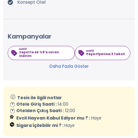
Konsept Otel
Kampanyalar
Sepette ek %8'e varan
Peşin Fiyatına 3 Taksit
indirim
Daha Fazla Göster
Tesis ile ilgili notlar
Otele Giriş Saati :
14:00
Otelden Çıkış Saati :
12:00
Evcil Hayvan Kabul Ediyor mu ? :
Hayır
Sigara İçilebilir mi ? :
Hayır