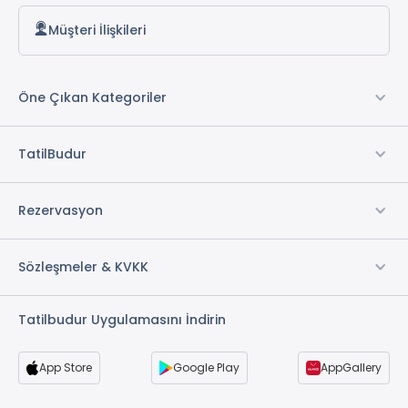
Su
Müşteri İlişkileri
Müstakil Bahçe
2 Adet Oda *
Öne Çıkan Kategoriler
* ile işaretli özellikler ücretlidir.
TatilBudur
Rezervasyon
Sözleşmeler & KVKK
Tatilbudur Uygulamasını İndirin
App Store
Google Play
AppGallery