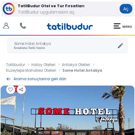
TatilBudur Otel ve Tur Fırsatları
Aç
TatilBudur uygulamasını aç
MENU
Some Hotel Antakya
Tatilbudur
Hatay Otelleri
Antakya Otelleri
Kuzeytepe Mahallesi Otelleri
Some Hotel Antakya
Arama sonuçlarına geri dön