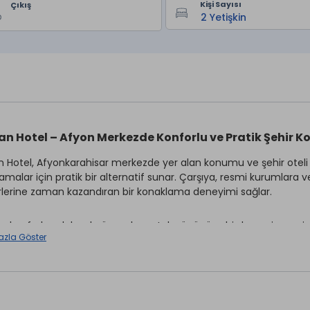
Kişi Sayısı
Çıkış
n Hotel – Afyon Merkezde Konforlu ve Pratik Şehir 
 Hotel, Afyonkarahisar merkezde yer alan konumu ve şehir oteli anl
amalar için pratik bir alternatif sunar. Çarşıya, resmi kurumlara ve
rlerine zaman kazandıran bir konaklama deneyimi sağlar.
e konforlu odalarıyla öne çıkan otel, gününü şehirde geçiren misa
azla Göster
 kolaylığı ve dengeli hizmet anlayışıyla Soydan Hotel, Afyon’da e
gun bir tercihtir.
merkezde merkezi, ulaşımı kolay ve konforlu bir otel arayanlar iç
leri arasında yer alır.