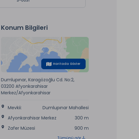
3-0031
Konum Bilgileri
Haritada Göster
Dumlupınar, Karagözoğlu Cd. No:2,
03200 Afyonkarahisar
Merkez/Afyonkarahisar
Mevkii:
Dumlupınar Mahallesi
Afyonkarahisar Merkez
300 m
Zafer Müzesi
900 m
Tümünü gör