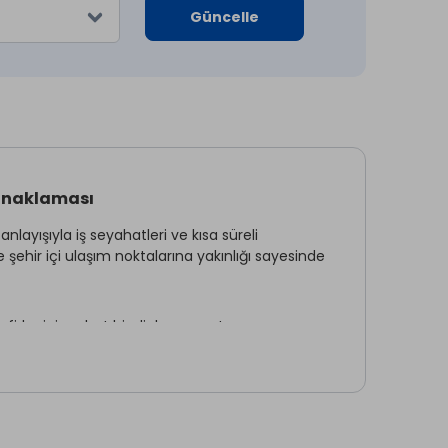
Güncelle
Konaklaması
ayışıyla iş seyahatleri ve kısa süreli
 şehir içi ulaşım noktalarına yakınlığı sayesinde
firler için rahat bir dinlenme ortamı sunar.
konomik ve zahmetsiz bir şehir oteli arayanlar
in Soydan Hotel tercih edilebilir konaklama