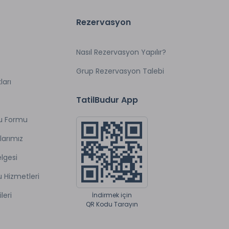
Rezervasyon
Nasıl Rezervasyon Yapılır?
Grup Rezervasyon Talebi
ları
TatilBudur App
u Formu
larımız
lgesi
u Hizmetleri
ileri
İndirmek için
QR Kodu Tarayın