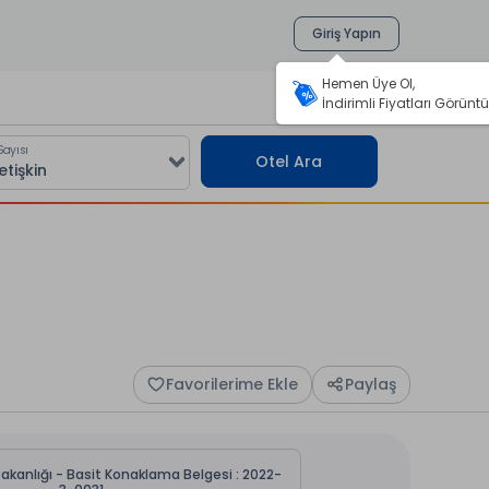
Giriş Yapın
Hemen Üye Ol,
İndirimli Fiyatları Görüntü
Sayısı
Otel Ara
Favorilerime Ekle
Paylaş
Bakanlığı - Basit Konaklama Belgesi : 2022-