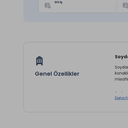
Giriş
Soyda
Soydan
Genel Özellikler
konakl
misafi
Sade v
Daha F
Ulaşım
için uy
Afyon 
seçenek