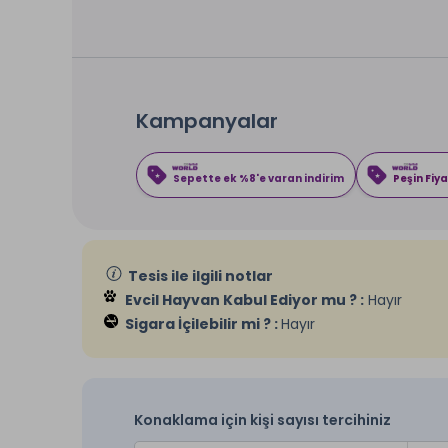
Kampanyalar
Sepette ek %8'e varan indirim
Peşin Fiya
Tesis ile ilgili notlar
Evcil Hayvan Kabul Ediyor mu ? :
Hayır
Sigara İçilebilir mi ? :
Hayır
Konaklama için kişi sayısı tercihiniz