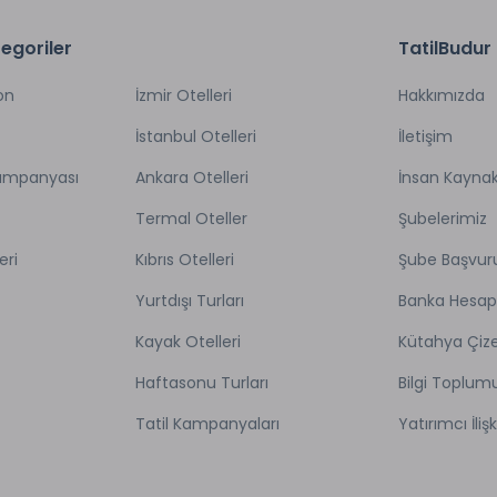
egoriler
TatilBudur
on
İzmir Otelleri
Hakkımızda
İstanbul Otelleri
İletişim
Kampanyası
Ankara Otelleri
İnsan Kaynak
Termal Oteller
Şubelerimiz
eri
Kıbrıs Otelleri
Şube Başvur
Yurtdışı Turları
Banka Hesap
Kayak Otelleri
Kütahya Çize
Haftasonu Turları
Bilgi Toplum
Tatil Kampanyaları
Yatırımcı İlişk