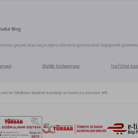
Budur Blog
umunda geçerli olup seçeceğiniz döneme göre fiyatlar değişkenlik gösterebil
eşmesi
Gizlilik Sözleşmesi
Tur/Otel Sat
r.com bir TatilBudur Seyahat Acenteliği ve Turizm A.Ş ürünüdür. #61