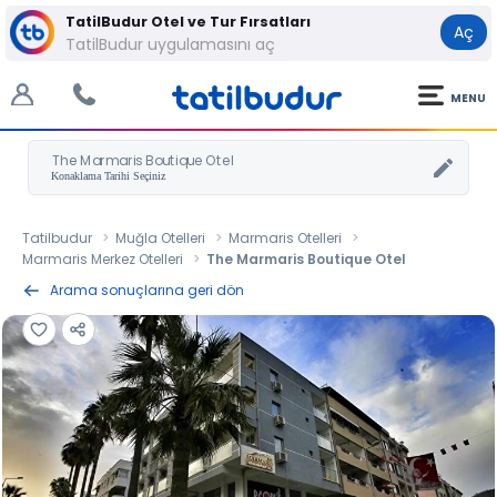
TatilBudur Otel ve Tur Fırsatları
Aç
TatilBudur uygulamasını aç
MENU
The Marmaris Boutique Otel
Tatilbudur
Muğla Otelleri
Marmaris Otelleri
Marmaris Merkez Otelleri
The Marmaris Boutique Otel
Arama sonuçlarına geri dön