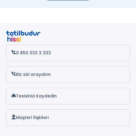
Çeşme Otelleri
Kemer Otelleri
Datça Otelleri
Antalya Otelleri
Alanya Otelleri
0 850 333 3 333
Biz sizi arayalım
Tesisinizi Kaydedin
Müşteri İlişkileri