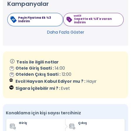
Kampanyalar
Peşin Fiyatına Ek %3
Sepette ek %8'e varan
İndirim
indirim
Daha Fazla Göster
Tesis ile ilgili notlar
Otele Giriş Saati :
14:00
Otelden Çıkış Saati :
12:00
Evcil Hayvan Kabul Ediyor mu ? :
Hayır
Sigara İçilebilir mi ? :
Evet
Konaklama için kişi sayısı tercihiniz
Giriş
Çıkış