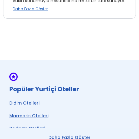
yakın konumuyla misafirlerine renkli bir tatil sunuyor.
Daha Fazla Göster
Oda Servisi *
İnternet
Split Klima
Wi-fi
Restaurant & Bar *
Ön Büro
Su *
Popüler Yurtiçi Oteller
* ile işaretli özellikler ücretlidir.
Didim Otelleri
Marmaris Otelleri
Bodrum Otelleri
Daha Fazla Göster