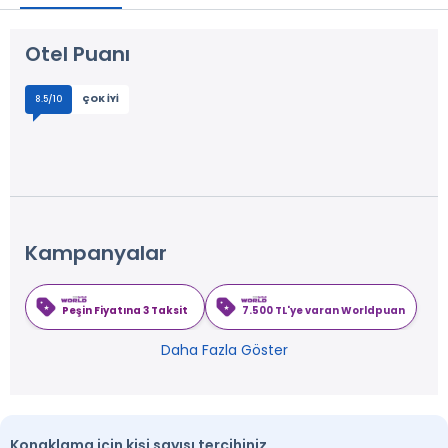
Otel Puanı
8.5/10
ÇOK İYI
Kampanyalar
Peşin Fiyatına 3 Taksit
7.500 TL'ye varan Worldpuan
Daha Fazla Göster
Konaklama için kişi sayısı tercihiniz