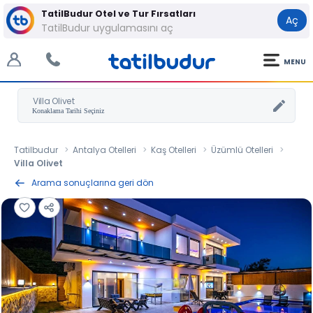
TatilBudur Otel ve Tur Fırsatları
Aç
TatilBudur uygulamasını aç
MENU
Villa Olivet
Tatilbudur
Antalya Otelleri
Kaş Otelleri
Üzümlü Otelleri
Villa Olivet
Arama sonuçlarına geri dön