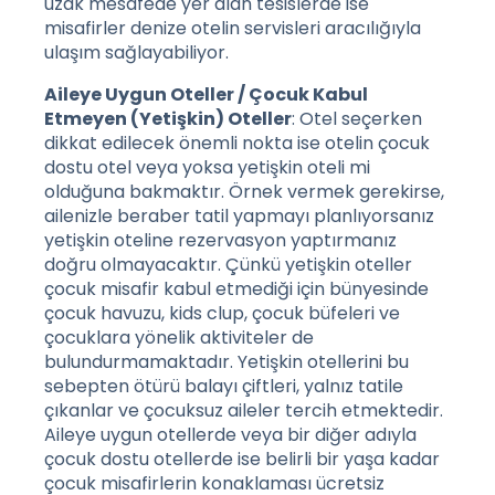
uzak mesafede yer alan tesislerde ise
misafirler denize otelin servisleri aracılığıyla
ulaşım sağlayabiliyor.
Aileye Uygun Oteller / Çocuk Kabul
Etmeyen (Yetişkin) Oteller
: Otel seçerken
dikkat edilecek önemli nokta ise otelin çocuk
dostu otel veya yoksa yetişkin oteli mi
olduğuna bakmaktır. Örnek vermek gerekirse,
ailenizle beraber tatil yapmayı planlıyorsanız
yetişkin oteline rezervasyon yaptırmanız
doğru olmayacaktır. Çünkü yetişkin oteller
çocuk misafir kabul etmediği için bünyesinde
çocuk havuzu, kids clup, çocuk büfeleri ve
çocuklara yönelik aktiviteler de
bulundurmamaktadır. Yetişkin otellerini bu
sebepten ötürü balayı çiftleri, yalnız tatile
çıkanlar ve çocuksuz aileler tercih etmektedir.
Aileye uygun otellerde veya bir diğer adıyla
çocuk dostu otellerde ise belirli bir yaşa kadar
çocuk misafirlerin konaklaması ücretsiz