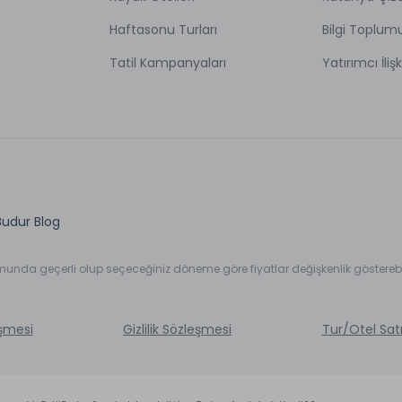
Haftasonu Turları
Bilgi Toplum
Tatil Kampanyaları
Yatırımcı İlişk
Budur Blog
umunda geçerli olup seçeceğiniz döneme göre fiyatlar değişkenlik gösterebil
eşmesi
Gizlilik Sözleşmesi
Tur/Otel Sat