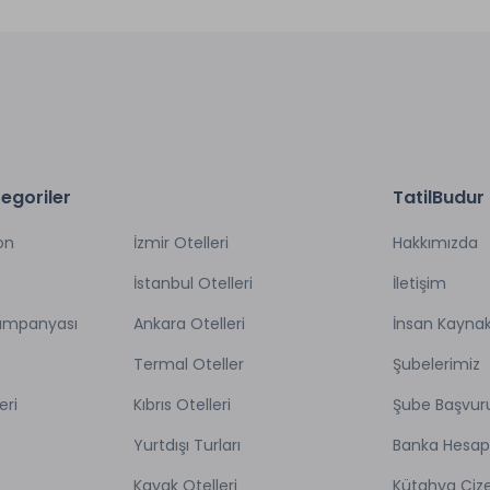
egoriler
TatilBudur
on
İzmir Otelleri
Hakkımızda
İstanbul Otelleri
İletişim
Kampanyası
Ankara Otelleri
İnsan Kaynak
Termal Oteller
Şubelerimiz
eri
Kıbrıs Otelleri
Şube Başvur
Yurtdışı Turları
Banka Hesap
Kayak Otelleri
Kütahya Çize