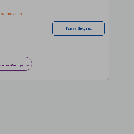
 sizi arayalım.
Tarih Seçiniz
 varan Worldpuan