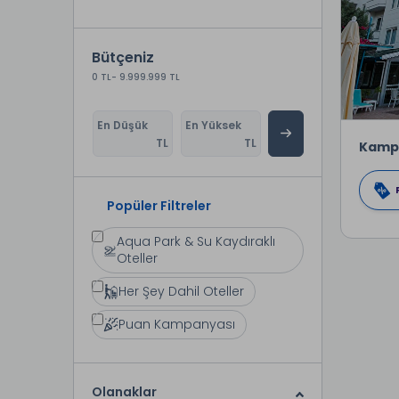
Bütçeniz
0 TL
- 9.999.999 TL
En Düşük
En Yüksek
TL
TL
Kamp
Popüler Filtreler
Aqua Park & Su Kaydıraklı
Oteller
Her Şey Dahil Oteller
Puan Kampanyası
Olanaklar