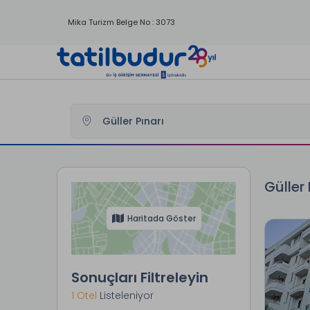
Mika Turizm Belge No : 3073
Tatilbudur
Yurtici Oteller
Antalya Otelleri
Alanya Otell
Güller 
Haritada Göster
Sonuçları Filtreleyin
1 Otel
Listeleniyor