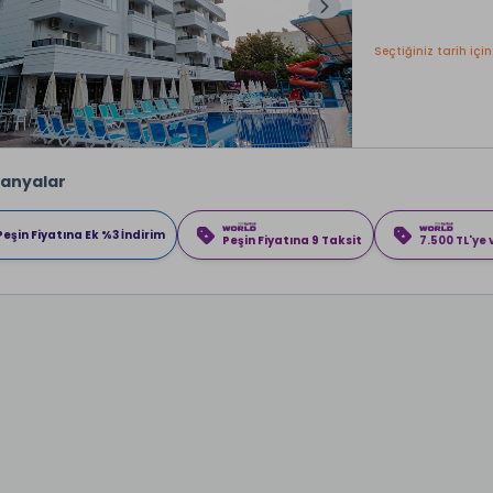
Seçtiğiniz tarih için
anyalar
Peşin Fiyatına Ek %3 İndirim
Peşin Fiyatına 9 Taksit
7.500 TL'ye