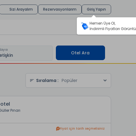
Sizi Arayalım
Rezervasyonlarım
Giriş Yapın
Hemen Üye Ol,
İndirimli Fiyatları Görüntü
Sayısı
Otel Ara
Sıralama :
Popüler
Hotel
Güller Pınarı
Fiyat için tarih seçmelisiniz