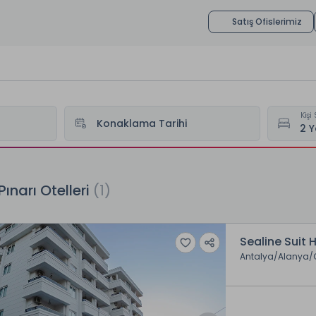
Satış Ofislerimiz
Kişi 
Konaklama Tarihi
eri
Güller Pınarı Otelleri
Pınarı Otelleri
(1)
Sealine Suit 
Antalya
Alanya