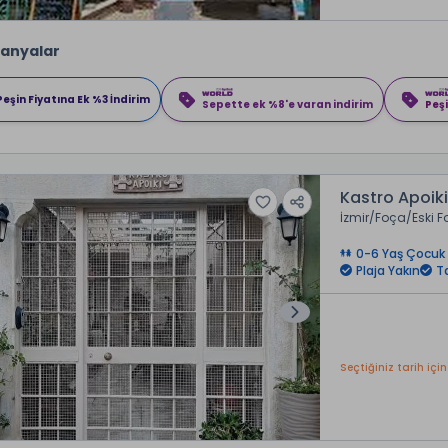
anyalar
Peşin Fiyatına Ek %3 İndirim
Sepette ek %8'e varan indirim
Peşi
Kastro Apoik
İzmir
Foça
Eski 
0-6 Yaş Çocuk 
Plaja Yakın
T
Seçtiğiniz tarih için