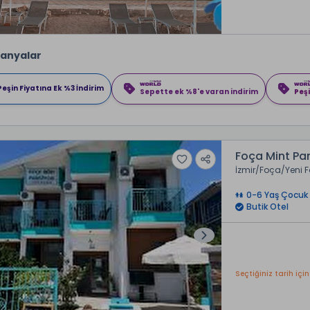
anyalar
Peşin Fiyatına Ek %3 İndirim
Sepette ek %8'e varan indirim
Peşi
Foça Mint Pa
İzmir
Foça
Yeni 
0-6 Yaş Çocuk 
Butik Otel
Seçtiğiniz tarih için