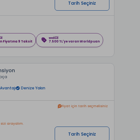
Tarih Seçiniz
n Fiyatına 9 Taksit
7.500 TL'ye varan Worldpuan
nsiyon
Foça
Avantajı
Denize Yakın
Fiyat için tarih seçmelisiniz
 sizi arayalım.
Tarih Seçiniz