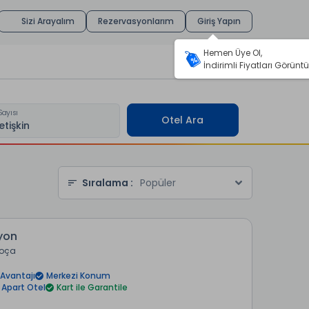
Sizi Arayalım
Rezervasyonlarım
Giriş Yapın
Hemen Üye Ol,
İndirimli Fiyatları Görüntü
Sayısı
Otel Ara
Sıralama :
Popüler
yon
Foça
Avantajı
Merkezi Konum
Apart Otel
Kart ile Garantile