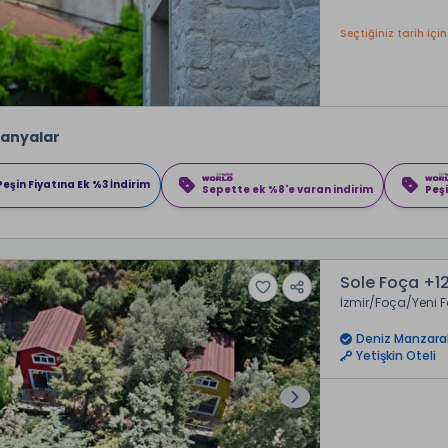
Seçtiğiniz tarih için
anyalar
Peşin Fiyatına Ek %3 İndirim
Sepette ek %8'e varan indirim
Peşi
Sole Foça +1
İzmir
Foça
Yeni 
Deniz Manzaral
Yetişkin Oteli