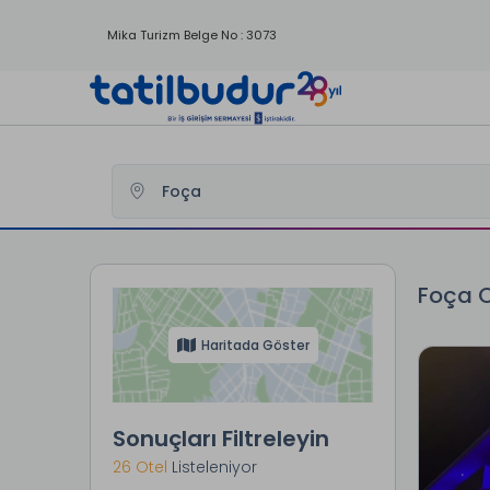
Mika Turizm Belge No : 3073
Tatilbudur
Yurtici Oteller
İzmir Otelleri
Foça Otelleri
Foça O
Haritada Göster
Sonuçları Filtreleyin
26 Otel
Listeleniyor