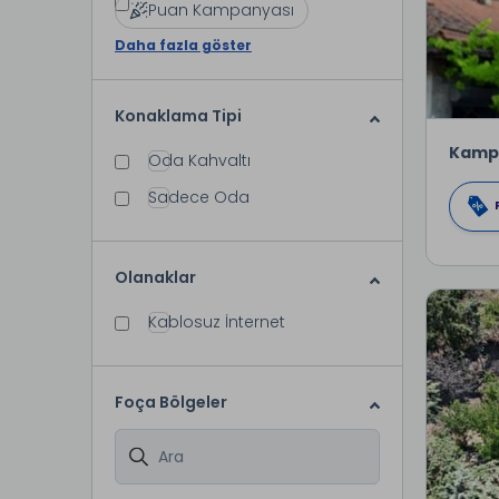
Puan Kampanyası
Daha fazla göster
Konaklama Tipi
Kamp
Oda Kahvaltı
Sadece Oda
Olanaklar
Kablosuz İnternet
Foça Bölgeler