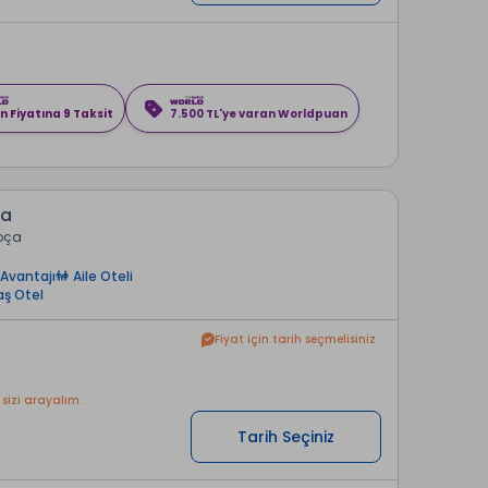
n Fiyatına 9 Taksit
7.500 TL'ye varan Worldpuan
ia
Foça
Avantajı
Aile Oteli
aş Otel
Fiyat için tarih seçmelisiniz
 sizi arayalım.
Tarih Seçiniz