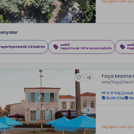
Seçtiğiniz tarih için
anyalar
Peşin Fiyatına Ek %3 İndirim
Sepette ek %8'e varan indirim
Peşi
Foça Marina 
İzmir
Foça
Yeni 
0-6 Yaş Çocuk 
Butik Otel
Mo
Seçtiğiniz tarih için