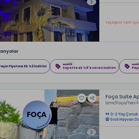
Seçtiğiniz tarih için
anyalar
Peşin Fiyatına Ek %3 İndirim
Sepette ek %8'e varan indirim
Peşi
Foça Suite A
İzmir
Foça
Yeni 
0-2 Yaş Çocuk 
Evcil Hayvan D