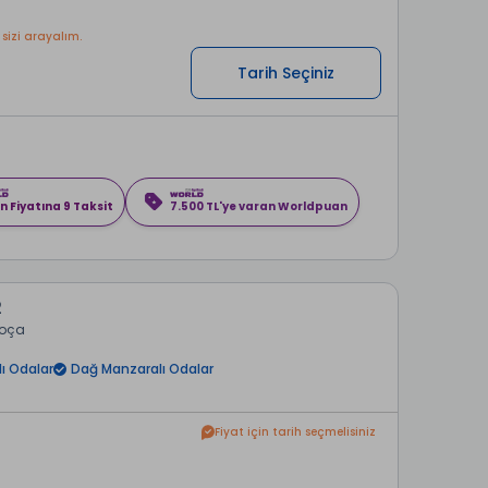
 sizi arayalım.
Tarih Seçiniz
n Fiyatına 9 Taksit
7.500 TL'ye varan Worldpuan
2
Foça
ı Odalar
Dağ Manzaralı Odalar
Fiyat için tarih seçmelisiniz