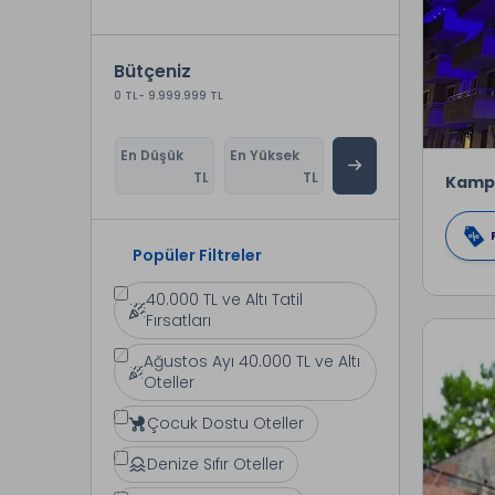
Bütçeniz
0 TL
- 9.999.999 TL
En Düşük
En Yüksek
TL
TL
Kamp
Popüler Filtreler
40.000 TL ve Altı Tatil
Fırsatları
Ağustos Ayı 40.000 TL ve Altı
Oteller
Çocuk Dostu Oteller
Denize Sıfır Oteller