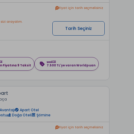
Fiyat için tarih seçmelisiniz
 sizi arayalım.
Tarih Seçiniz
n Fiyatına 9 Taksit
7.500 TL'ye varan Worldpuan
part
Foça
Avantajı
Apart Otel
ostu
Doğa Oteli
Şömine
Fiyat için tarih seçmelisiniz