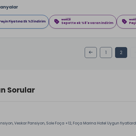
anyalar
Peşin Fiyatına Ek %3 İndirim
Sepette ek %8'e varan indirim
Peşi
1
2
an Sorular
ansiyon
,
Veskar Pansiyon
,
Sole Foça +12
,
Foça Marina Hotel
Uygun fiyatlarda