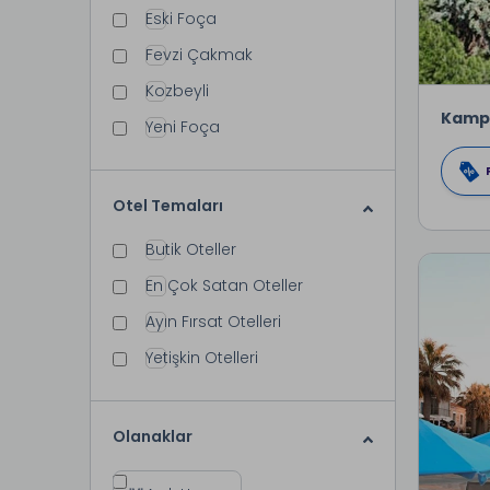
Eski Foça
Fevzi Çakmak
Kozbeyli
Kamp
Yeni Foça
Otel Temaları
Butik Oteller
En Çok Satan Oteller
Ayın Fırsat Otelleri
Yetişkin Otelleri
Olanaklar