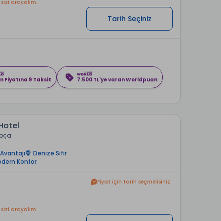
 sizi arayalım.
Tarih Seçiniz
n Fiyatına 9 Taksit
7.500 TL'ye varan Worldpuan
Hotel
Foça
Avantajı
Denize Sıfır
dern Konfor
Fiyat için tarih seçmelisiniz
 sizi arayalım.