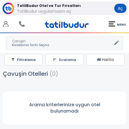
TatilBudur Otel ve Tur Fırsatları
Aç
TatilBudur uygulamasını aç
MENU
Çavuşin
Harita
Filtreleme
Sıralama
Çavuşin Otelleri
(0)
Arama kriterlerinize uygun otel
bulunamadı