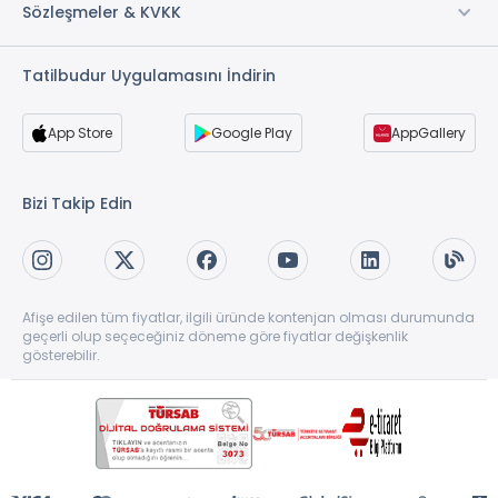
Sözleşmeler & KVKK
Tatilbudur Uygulamasını İndirin
App Store
Google Play
AppGallery
Bizi Takip Edin
Afişe edilen tüm fiyatlar, ilgili üründe kontenjan olması durumunda
geçerli olup seçeceğiniz döneme göre fiyatlar değişkenlik
gösterebilir.