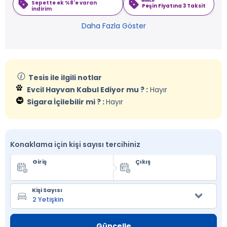
Sepette ek %8'e varan
Peşin Fiyatına 3 Taksit
indirim
Daha Fazla Göster
Tesis ile ilgili notlar
Evcil Hayvan Kabul Ediyor mu ? :
Hayır
Sigara İçilebilir mi ? :
Hayır
Konaklama için kişi sayısı tercihiniz
Giriş
Çıkış
Kişi Sayısı
Güncelle