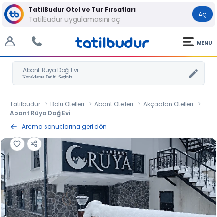
TatilBudur Otel ve Tur Fırsatları
Aç
TatilBudur uygulamasını aç
MENU
Abant Rüya Dağ Evi
Tatilbudur
Bolu Otelleri
Abant Otelleri
Akçaalan Otelleri
Abant Rüya Dağ Evi
Arama sonuçlarına geri dön