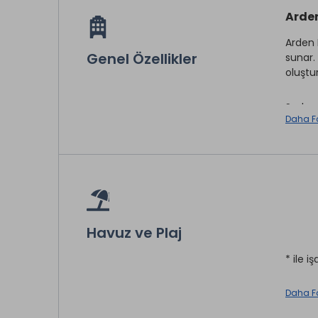
Arden
Arden 
Genel Özellikler
sunar. 
oluştur
Sade v
Daha F
ortamı
ve keyi
Didim’
arasınd
Havuz ve Plaj
Çamaş
* ile iş
Oda Se
Daha F