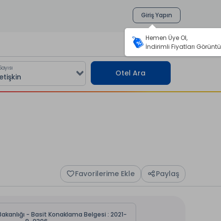
Giriş Yapın
Hemen Üye Ol,
İndirimli Fiyatları Görüntü
Sayısı
Otel Ara
Favorilerime Ekle
Paylaş
Bakanlığı - Basit Konaklama Belgesi : 2021-