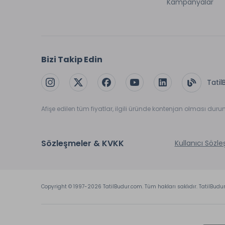
Kampanyalar
Bizi Takip Edin
Tatil
Afişe edilen tüm fiyatlar, ilgili üründe kontenjan olması dur
Sözleşmeler & KVKK
Kullanıcı Sözl
Copyright © 1997-2026 TatilBudur.com. Tüm hakları saklıdır. TatilBudu