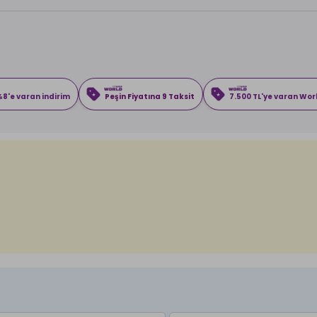
8'e varan indirim
Peşin Fiyatına 9 Taksit
7.500 TL'ye varan Wo