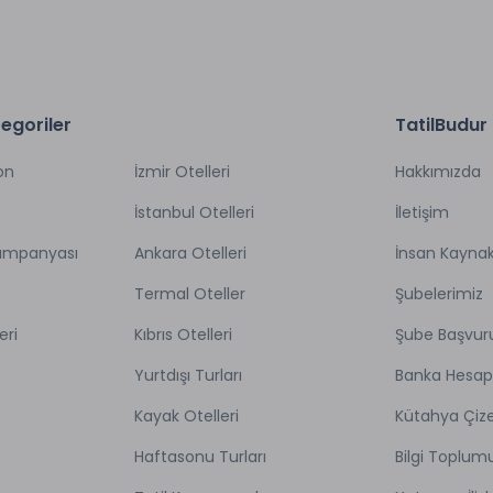
egoriler
TatilBudur
on
İzmir Otelleri
Hakkımızda
İstanbul Otelleri
İletişim
Kampanyası
Ankara Otelleri
İnsan Kaynak
Termal Oteller
Şubelerimiz
eri
Kıbrıs Otelleri
Şube Başvur
Yurtdışı Turları
Banka Hesap
Kayak Otelleri
Kütahya Çize
Haftasonu Turları
Bilgi Toplum