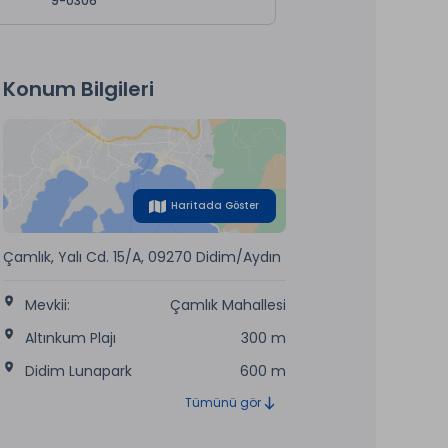
9-0306
Konum Bilgileri
Haritada Göster
Çamlık, Yalı Cd. 15/A, 09270 Didim/Aydın
Mevkii:
Çamlık Mahallesi
Altınkum Plajı
300 m
Didim Lunapark
600 m
Tümünü gör