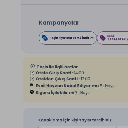
Kampanyalar
Peşin Fiyatına Ek %3 İndirim
Sepette ek %
Tesis ile ilgili notlar
Otele Giriş Saati :
14:00
Otelden Çıkış Saati :
12:00
Evcil Hayvan Kabul Ediyor mu ? :
Hayır
Sigara İçilebilir mi ? :
Hayır
Konaklama için kişi sayısı tercihiniz