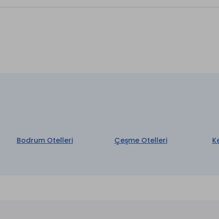
aretli özellikler ücretlidir.
Bodrum Otelleri
Çeşme Otelleri
K