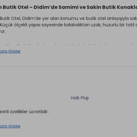
 Butik Otel – Didim’de Samimi ve Sakin Butik Konak
Butik Otel, Didim’de yer alan konumu ve butik otel anlayışıyla s
Küçük ölçekli yapısı sayesinde kalabalıktan uzak, huzurlu bir tatil a
ur.
e düzenli odalarıyla öne çıkan otel, gününü denizde ve çevrede g
azla Göster
 sağlar. Abartıdan uzak hizmet anlayışıyla Arden Butik Otel, Didi
fli bir seçenektir.
de butik, ulaşımı kolay ve sakin bir otel arayanlar için Arden Butik
a yer alır.
Halk Plajı
Split Klima
ırhane *
aretli özellikler ücretlidir.
Ütü Hizmeti
rvisi
Wi-fi
azla Göster