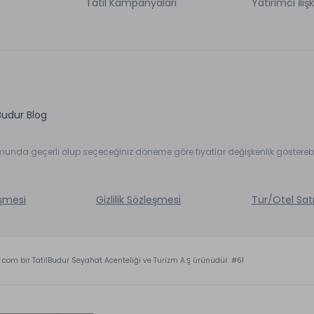
Tatil Kampanyaları
Yatırımcı İlişk
Budur Blog
umunda geçerli olup seçeceğiniz döneme göre fiyatlar değişkenlik gösterebil
eşmesi
Gizlilik Sözleşmesi
Tur/Otel Sat
r.com bir TatilBudur Seyahat Acenteliği ve Turizm A.Ş ürünüdür. #61