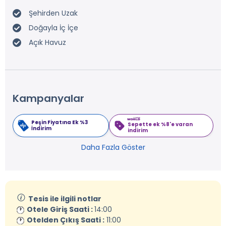
Şehirden Uzak
Doğayla İç İçe
Açık Havuz
Kampanyalar
Peşin Fiyatına Ek %3
Sepette ek %8'e varan
İndirim
indirim
Daha Fazla Göster
Tesis ile ilgili notlar
Otele Giriş Saati :
14:00
Otelden Çıkış Saati :
11:00