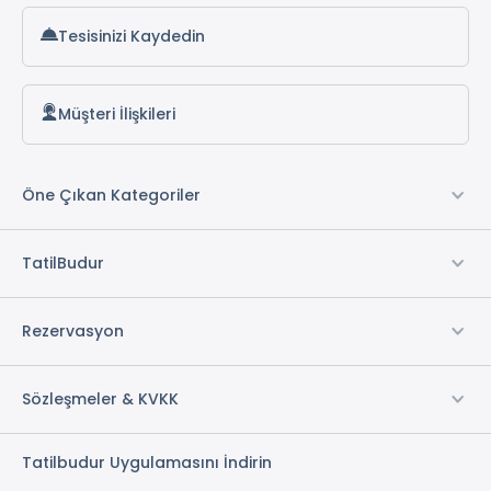
Split Klima
Tesisinizi Kaydedin
Wi-fi
Restaurant & Bar *
Müşteri İlişkileri
Ön Büro
Uyandırma Servisi
TV Odası
Öne Çıkan Kategoriler
Bisiklet Kiralama *
Açık Otopark
TatilBudur
Sigara İçilmeyen Odalar
Elektrik
Rezervasyon
Güvenlik
Sözleşmeler & KVKK
* ile işaretli özellikler ücretlidir.
Tatilbudur Uygulamasını İndirin