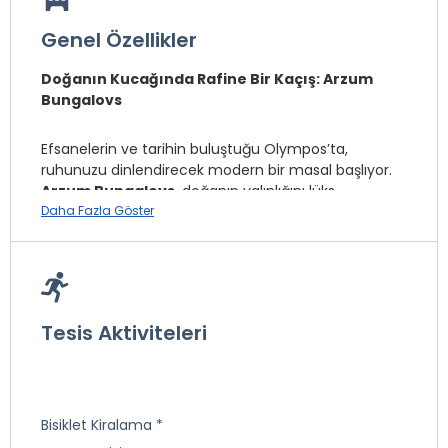
Genel Özellikler
Doğanın Kucağında Rafine Bir Kaçış: Arzum
Bungalovs
Efsanelerin ve tarihin buluştuğu Olympos’ta,
ruhunuzu dinlendirecek modern bir masal başlıyor.
Arzum Bungalovs
, doğanın yalınlığını lüks
detaylarla harmanlayarak size alışılmışın dışında bir
Daha Fazla Göster
tatil deneyimi sunuyor. Şehrin gürültüsünü geride
bırakıp, kuş sesleri ve narenciye ağaçları arasında
kendinizi yeniden keşfedeceğiniz o özel
noktadasınız.
Tesis Aktiviteleri
Modern Mimari, Doğal Konfor
Geleneksel Olympos bungalow anlayışına modern
bir yorum getiren odalarımızda, estetik ve konfor ön
Bisiklet Kiralama *
plandadır: