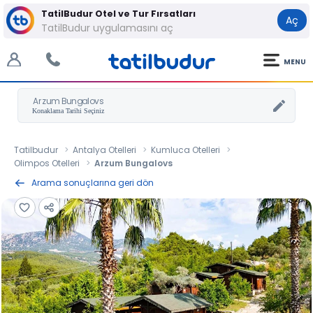
TatilBudur Otel ve Tur Fırsatları
Aç
TatilBudur uygulamasını aç
MENU
Arzum Bungalovs
Tatilbudur
Antalya Otelleri
Kumluca Otelleri
Olimpos Otelleri
Arzum Bungalovs
Arama sonuçlarına geri dön