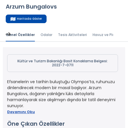
Arzum Bungalovs
Haritada Göster
Genel Özellikler
Odalar
Tesis Aktiviteleri
Havuz ve Plaj
Bal
Kültür ve Turizm Bakanlığı Basit Konaklama Belgesi:
2022-7-0711
Efsanelerin ve tarihin buluştuğu Olympos’ta, ruhunuzu
dinlendirecek modern bir masal başlıyor. Arzum
Bungalovs, doğanın yalınlığını lüks detaylarla
harmanlayarak size alışılmışın dışında bir tatil deneyimi
sunuyor.
Devamını Oku
Öne Çıkan Özellikler