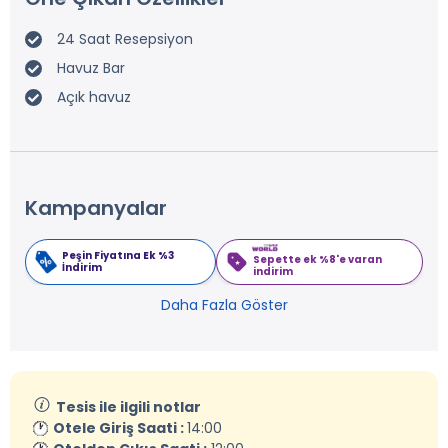
24 Saat Resepsiyon
Havuz Bar
Açık havuz
Kampanyalar
Peşin Fiyatına Ek %3
Sepette ek %8'e varan
İndirim
indirim
Daha Fazla Göster
Tesis ile ilgili notlar
Otele Giriş Saati :
14:00