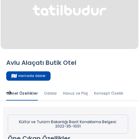
Avlu Alaçatı Butik Otel
Haritada Göster
Genel Özellikler
Odalar
Havuz ve Plaj
Konsept Özellikleri
K
Kültür ve Turizm Bakanlığı Basit Konaklama Belgesi:
2022-35-1001
Öne Çıkan Özellikler