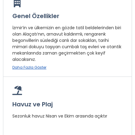
Genel Özellikler
İzmir‘in ve ülkemizin en gözde tatil beldelerinden biri
olan Alaçatı’nın, arnavut kaldırımlı, rengarenk
begonvillerin süslediği canlı dar sokakları, tarihi
mimari dokuyu taşıyan cumbalı taş evleri ve otantik
mekanlarında zaman geçirmekten çok keyif
alacaksınız.
Daha Fazla Göster
Dünyanın en iyi sörf merkezinin, ülkemizin en kaliteli
beach clup’larının, masmavi koylarının ve kaliteli
eğlence mekanlarının yer aldığı Alaçatı’da olmaktan
mutluluk ve huzur duyacaksınız.
Havuz ve Plaj
İzmir Adnan Menderes Havaalanına 84 km, İzmir
merkeze 79 km uzaklıkta bulunan Avlu Alaçatı Butik
Sezonluk havuz Nisan ve Ekim arasında açıktır
Hotel çarşıya 700 metre uzaklıkta, 3 dakika yürüme
mesafesindedir.