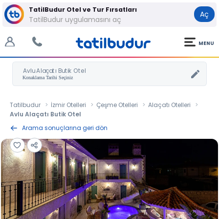
TatilBudur Otel ve Tur Fırsatları
Aç
TatilBudur uygulamasını aç
MENU
Avlu Alaçatı Butik Otel
Tatilbudur
İzmir Otelleri
Çeşme Otelleri
Alaçatı Otelleri
Avlu Alaçatı Butik Otel
Arama sonuçlarına geri dön