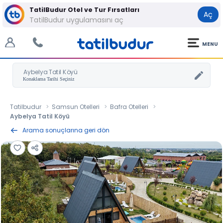
TatilBudur Otel ve Tur Fırsatları
Aç
TatilBudur uygulamasını aç
MENU
Aybelya Tatil Köyü
Tatilbudur
Samsun Otelleri
Bafra Otelleri
Aybelya Tatil Köyü
Arama sonuçlarına geri dön