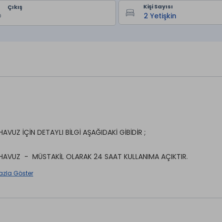
Kişi Sayısı
Çıkış
HAVUZ İÇİN DETAYLI BİLGİ AŞAĞIDAKİ GİBİDİR ;
HAVUZ - MÜSTAKİL OLARAK 24 SAAT KULLANIMA AÇIKTIR.
azla Göster
neminde ( 1 HAZİRAN - 15 EYLÜL TARİHLERİ ARASI) Sıcak Havuzumuz