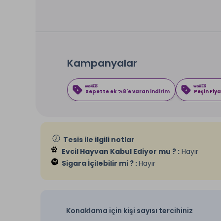
Kampanyalar
Sepette ek %8'e varan indirim
Peşin Fiya
Tesis ile ilgili notlar
Evcil Hayvan Kabul Ediyor mu ? :
Hayır
Sigara İçilebilir mi ? :
Hayır
Konaklama için kişi sayısı tercihiniz