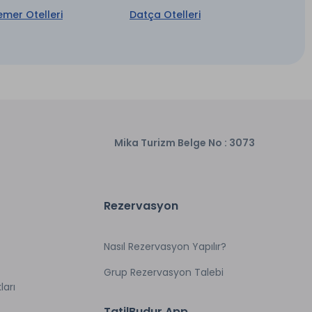
1 Adet Banyo
emer Otelleri
Datça Otelleri
Mika Turizm Belge No : 3073
Rezervasyon
Nasıl Rezervasyon Yapılır?
Grup Rezervasyon Talebi
ları
TatilBudur App