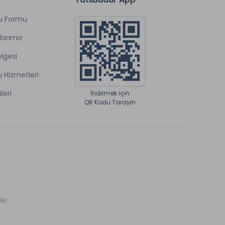
u Formu
larımız
lgesi
u Hizmetleri
ileri
İndirmek için
QR Kodu Tarayın
ir.