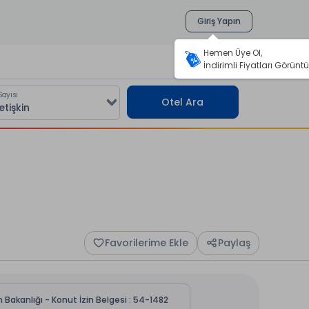
Giriş Yapın
Hemen Üye Ol,
İndirimli Fiyatları Görüntü
Sayısı
Otel Ara
Favorilerime Ekle
Paylaş
 Bakanlığı - Konut İzin Belgesi : 54-1482