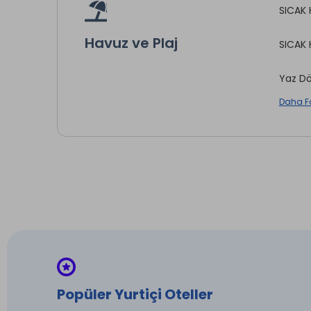
İşletm
SICAK 
mekan,
Şömine
Havuz ve Plaj
SICAK 
Yaz Dö
Daha F
Babe S
özenle
Şezlo
Açık H
* ile iş
İntern
Popüler Yurtiçi Oteller
Split K