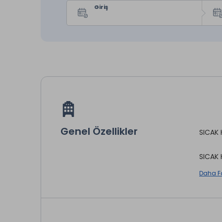
Giriş
Genel Özellikler
SICAK 
SICAK 
Daha F
Yaz Dö