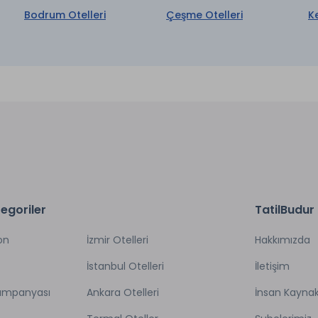
rk
Su
Bodrum Otelleri
Çeşme Otelleri
K
aretli özellikler ücretlidir.
egoriler
TatilBudur
on
İzmir Otelleri
Hakkımızda
İstanbul Otelleri
İletişim
Kampanyası
Ankara Otelleri
İnsan Kaynak