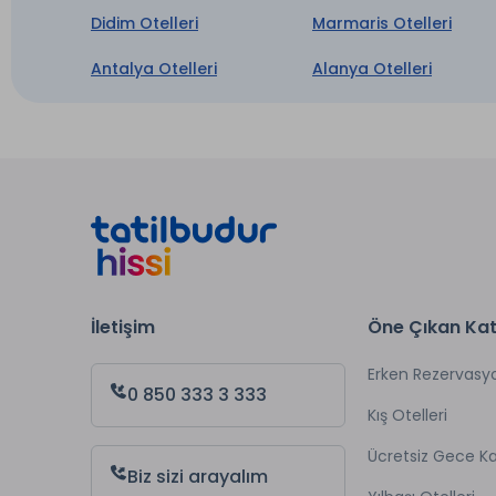
Otopa
Didim Otelleri
Marmaris Otelleri
Wi-fi
Antalya Otelleri
Alanya Otelleri
* ile iş
İletişim
Öne Çıkan Kat
Erken Rezervasy
0 850 333 3 333
Kış Otelleri
Ücretsiz Gece 
Biz sizi arayalım