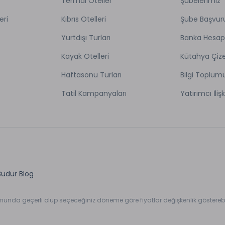
Termal Oteller
Şubelerimiz
eri
Kıbrıs Otelleri
Şube Başvur
Yurtdışı Turları
Banka Hesap
Kayak Otelleri
Kütahya Çize
Haftasonu Turları
Bilgi Toplum
Tatil Kampanyaları
Yatırımcı İlişk
Budur Blog
umunda geçerli olup seçeceğiniz döneme göre fiyatlar değişkenlik gösterebil