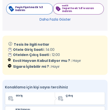
Peşin Fiyatına Ek %3
Sepette ek %8'e varan
İndirim
indirim
Daha Fazla Göster
Tesis ile ilgili notlar
Otele Giriş Saati :
14:00
Otelden Çıkış Saati :
12:00
Evcil Hayvan Kabul Ediyor mu ? :
Hayır
Sigara İçilebilir mi ? :
Hayır
Konaklama için kişi sayısı tercihiniz
Giriş
Çıkış
Kişi Sayısı