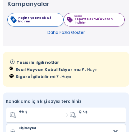
Kampanyalar
Peşin Fiyatına Ek %3
Sepette ek %8'e varan
İndirim
indirim
Daha Fazla Göster
Tesis ile ilgili notlar
Evcil Hayvan Kabul Ediyor mu ? :
Hayır
Sigara İçilebilir mi ? :
Hayır
Konaklama için kişi sayısı tercihiniz
Giriş
Çıkış
Kişi Sayısı