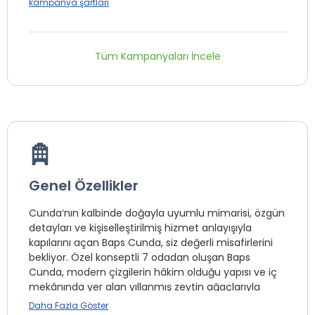
kampanya şartları
Tüm Kampanyaları İncele
Genel Özellikler
Cunda’nın kalbinde doğayla uyumlu mimarisi, özgün
detayları ve kişiselleştirilmiş hizmet anlayışıyla
kapılarını açan Baps Cunda, siz değerli misafirlerini
bekliyor. Özel konseptli 7 odadan oluşan Baps
Cunda, modern çizgilerin hâkim olduğu yapısı ve iç
mekânında yer alan yıllanmış zeytin ağaçlarıyla
doğayla iç içe bir deneyim sunuyor.Pilates ve yoga
Daha Fazla Göster