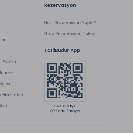
Rezervasyon
Nasıl Rezervasyon Yapılır?
Grup Rezervasyon Talebi
ları
TatilBudur App
u Formu
larımız
lgesi
u Hizmetleri
ileri
İndirmek için
QR Kodu Tarayın