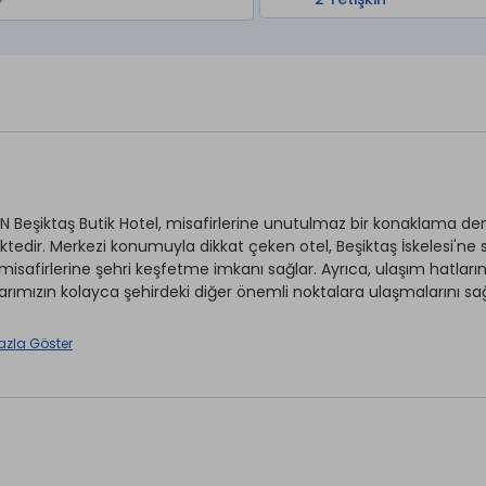
NN Beşiktaş Butik Hotel, misafirlerine unutulmaz bir konaklama de
tedir. Merkezi konumuyla dikkat çeken otel, Beşiktaş İskelesi'
misafirlerine şehri keşfetme imkanı sağlar. Ayrıca, ulaşım hatların
arımızın kolayca şehirdeki diğer önemli noktalara ulaşmalarını sağ
azla Göster
Wi-fi
rvisi *
Ön Büro
et
aretli özellikler ücretlidir.