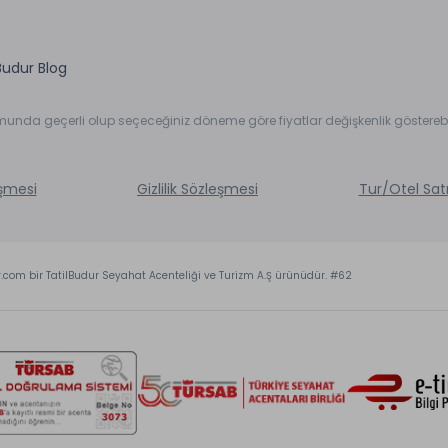
Budur Blog
umunda geçerli olup seçeceğiniz döneme göre fiyatlar değişkenlik gösterebil
eşmesi
Gizlilik Sözleşmesi
Tur/Otel Sat
r.com bir TatilBudur Seyahat Acenteliği ve Turizm A.Ş ürünüdür. #62