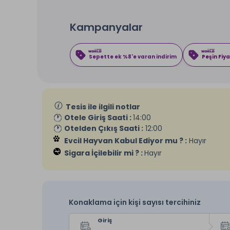
Kampanyalar
Sepette ek %8'e varan indirim
Peşin Fiya
Tesis ile ilgili notlar
Otele Giriş Saati :
14:00
Otelden Çıkış Saati :
12:00
Evcil Hayvan Kabul Ediyor mu ? :
Hayır
Sigara İçilebilir mi ? :
Hayır
Konaklama için kişi sayısı tercihiniz
Giriş