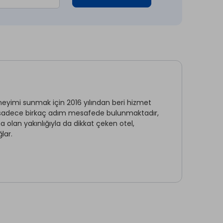
neyimi sunmak için 2016 yılından beri hizmet
ne sadece birkaç adım mesafede bulunmaktadır,
a olan yakınlığıyla da dikkat çeken otel,
lar.
Sigara İçilmeyen Odalar *
Su *