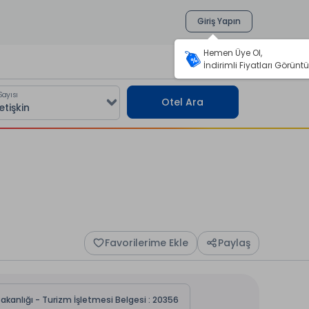
Giriş Yapın
Hemen Üye Ol,
İndirimli Fiyatları Görüntü
Sayısı
Otel Ara
Favorilerime Ekle
Paylaş
akanlığı - Turizm İşletmesi Belgesi : 20356