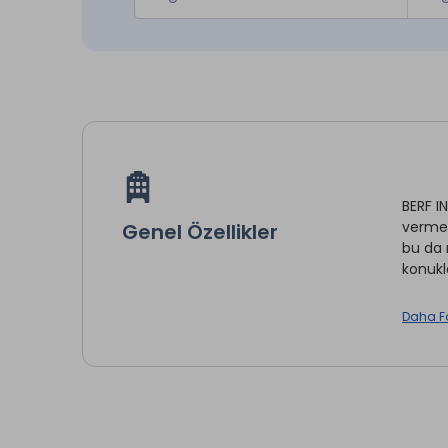
BERF I
vermek
Genel Özellikler
bu da 
konukl
Daha F
Oda Se
İntern
* ile iş