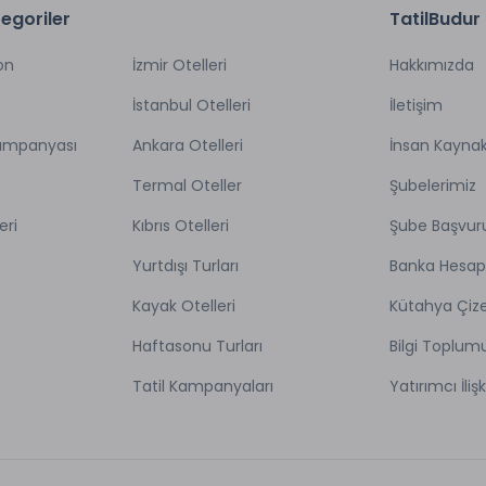
egoriler
TatilBudur
on
İzmir Otelleri
Hakkımızda
İstanbul Otelleri
İletişim
Kampanyası
Ankara Otelleri
İnsan Kaynak
Termal Oteller
Şubelerimiz
eri
Kıbrıs Otelleri
Şube Başvur
Yurtdışı Turları
Banka Hesap
Kayak Otelleri
Kütahya Çize
Haftasonu Turları
Bilgi Toplum
Tatil Kampanyaları
Yatırımcı İlişk