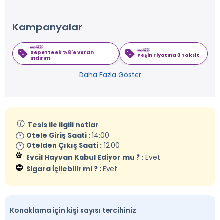
Kampanyalar
Sepette ek %8'e varan
Peşin Fiyatına 3 Taksit
indirim
Daha Fazla Göster
Tesis ile ilgili notlar
Otele Giriş Saati :
14:00
Otelden Çıkış Saati :
12:00
Evcil Hayvan Kabul Ediyor mu ? :
Evet
Sigara İçilebilir mi ? :
Evet
Konaklama için kişi sayısı tercihiniz