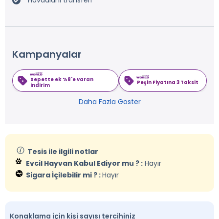
Havaalanı transferi
Kampanyalar
Sepette ek %8'e varan
Peşin Fiyatına 3 Taksit
indirim
Daha Fazla Göster
Tesis ile ilgili notlar
Evcil Hayvan Kabul Ediyor mu ? :
Hayır
Sigara İçilebilir mi ? :
Hayır
Konaklama için kişi sayısı tercihiniz