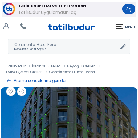
TatilBudur Otel ve Tur Fırsatları
Aç
TatilBudur uygulamasını aç
MENU
Continental Hotel Pera
Tatilbudur
İstanbul Otelleri
Beyoğlu Otelleri
Evliya Çelebi Otelleri
Continental Hotel Pera
Arama sonuçlarına geri dön