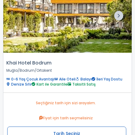
Khai Hotel Bodrum
Muğla
Bodrum
Ortakent
0-6 Yaş Çocuk Avantajı
Aile Oteli
Balayı
İleri Yaş Dostu
Denize Sıfır
Kart ile Garantile
Taksitli Satış
Seçtiğiniz tarih için sizi arayalım.
Fiyat için tarih seçmelisiniz
Tarih Seçiniz