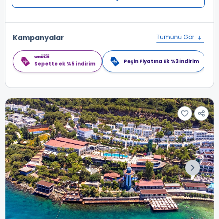
Kampanyalar
Tümünü Gör
Peşin Fiyatına Ek %3 İndirim
Sepette ek %5 indirim