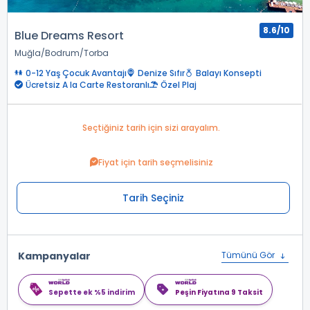
8.6/10
Blue Dreams Resort
Muğla
Bodrum
Torba
0-12 Yaş Çocuk Avantajı
Denize Sıfır
Balayı Konsepti
Ücretsiz A la Carte Restoranlı
Özel Plaj
Seçtiğiniz tarih için sizi arayalım.
Fiyat için tarih seçmelisiniz
Tarih Seçiniz
Kampanyalar
Tümünü Gör
Sepette ek %5 indirim
Peşin Fiyatına 9 Taksit