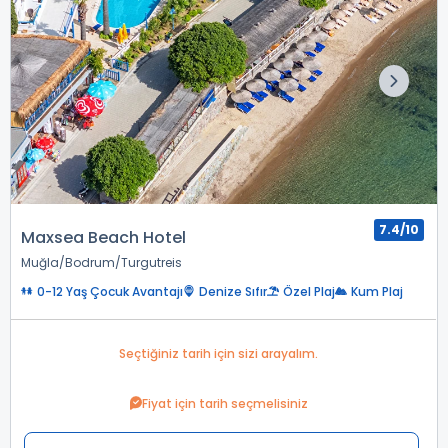
7.4/10
Maxsea Beach Hotel
Muğla
Bodrum
Turgutreis
0-12 Yaş Çocuk Avantajı
Denize Sıfır
Özel Plaj
Kum Plaj
Seçtiğiniz tarih için sizi arayalım.
Fiyat için tarih seçmelisiniz