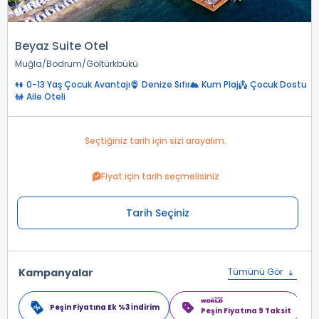
Beyaz Suite Otel
Muğla
Bodrum
Göltürkbükü
0-13 Yaş Çocuk Avantajı
Denize Sıfır
Kum Plaj
Çocuk Dostu
Aile Oteli
Seçtiğiniz tarih için sizi arayalım.
Fiyat için tarih seçmelisiniz
Tarih Seçiniz
Kampanyalar
Tümünü Gör
Peşin Fiyatına Ek %3 İndirim
Peşin Fiyatına 9 Taksit