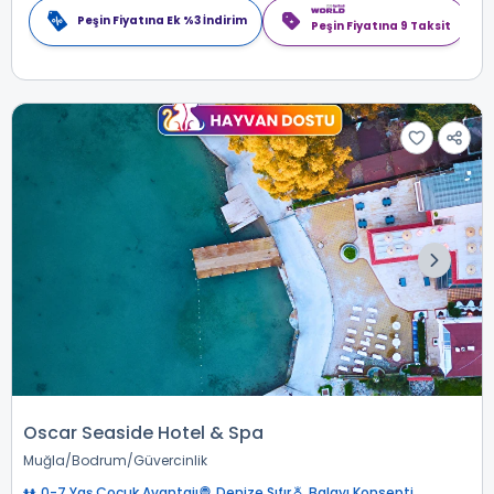
Peşin Fiyatına Ek %3 İndirim
Peşin Fiyatına 9 Taksit
Oscar Seaside Hotel & Spa
Muğla
Bodrum
Güvercinlik
0-7 Yaş Çocuk Avantajı
Denize Sıfır
Balayı Konsepti