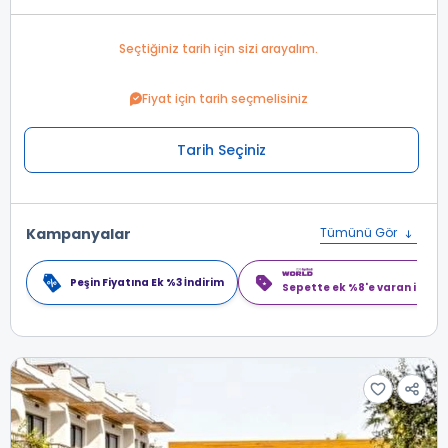
Seçtiğiniz tarih için sizi arayalım.
Fiyat için tarih seçmelisiniz
Tarih Seçiniz
Kampanyalar
Tümünü Gör
Peşin Fiyatına Ek %3 İndirim
Sepette ek %8'e varan indiri