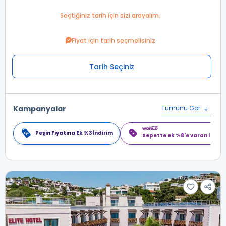
Seçtiğiniz tarih için sizi arayalım.
Fiyat için tarih seçmelisiniz
Tarih Seçiniz
Kampanyalar
Tümünü Gör
Peşin Fiyatına Ek %3 İndirim
Sepette ek %8'e varan indiri