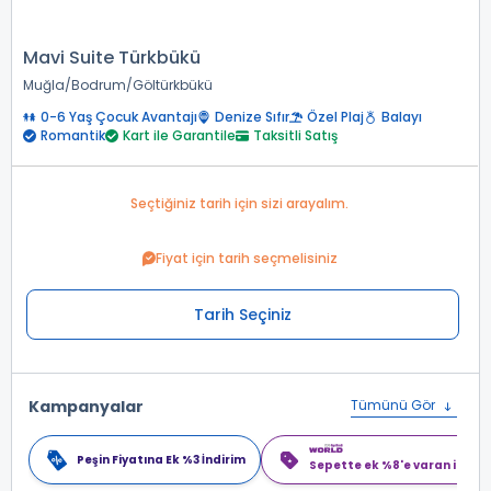
Mavi Suite Türkbükü
Muğla
Bodrum
Göltürkbükü
0-6 Yaş Çocuk Avantajı
Denize Sıfır
Özel Plaj
Balayı
Romantik
Kart ile Garantile
Taksitli Satış
Seçtiğiniz tarih için sizi arayalım.
Fiyat için tarih seçmelisiniz
Tarih Seçiniz
Kampanyalar
Tümünü Gör
Peşin Fiyatına Ek %3 İndirim
Sepette ek %8'e varan indiri