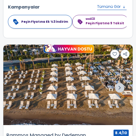
Kampanyalar
Tümünü Gör
Peşin Fiyatına Ek %3 İndirim
Peşin Fiyatına 9 Taksit
8.4/10
Rammos Managed by Dedeman