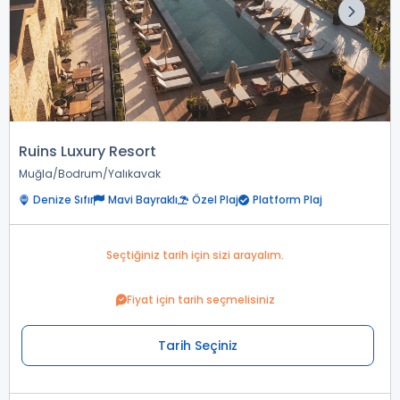
Ruins Luxury Resort
Muğla
Bodrum
Yalıkavak
Denize Sıfır
Mavi Bayraklı
Özel Plaj
Platform Plaj
Seçtiğiniz tarih için sizi arayalım.
Fiyat için tarih seçmelisiniz
Tarih Seçiniz