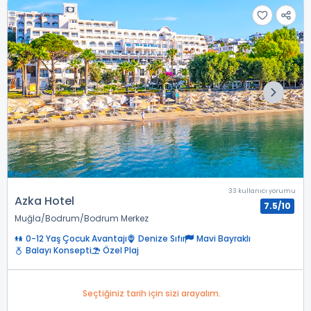
33 kullanıcı yorumu
Azka Hotel
7.5/10
Muğla
Bodrum
Bodrum Merkez
0-12 Yaş Çocuk Avantajı
Denize Sıfır
Mavi Bayraklı
Balayı Konsepti
Özel Plaj
Seçtiğiniz tarih için sizi arayalım.