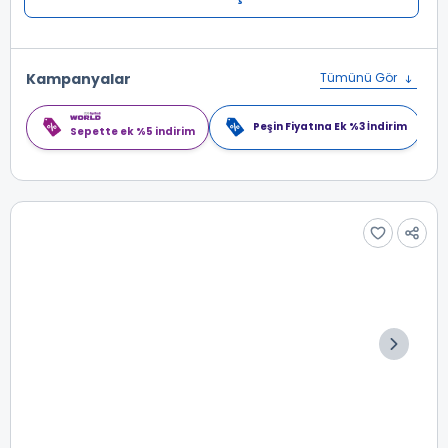
Kampanyalar
Tümünü Gör
Peşin Fiyatına Ek %3 İndirim
Sepette ek %5 indirim