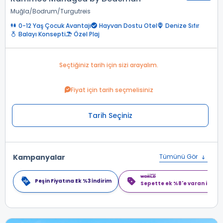
Muğla
Bodrum
Turgutreis
0-12 Yaş Çocuk Avantajı
Hayvan Dostu Otel
Denize Sıfır
Balayı Konsepti
Özel Plaj
Seçtiğiniz tarih için sizi arayalım.
Fiyat için tarih seçmelisiniz
Tarih Seçiniz
Kampanyalar
Tümünü Gör
Peşin Fiyatına Ek %3 İndirim
Sepette ek %8'e varan indiri