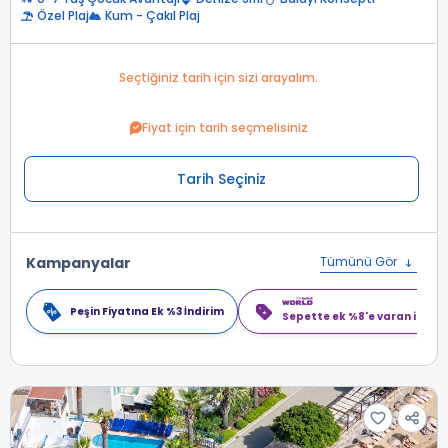
Özel Plaj
Kum - Çakıl Plaj
Seçtiğiniz tarih için sizi arayalım.
Fiyat için tarih seçmelisiniz
Tarih Seçiniz
Kampanyalar
Tümünü Gör
Peşin Fiyatına Ek %3 İndirim
Sepette ek %8'e varan indiri