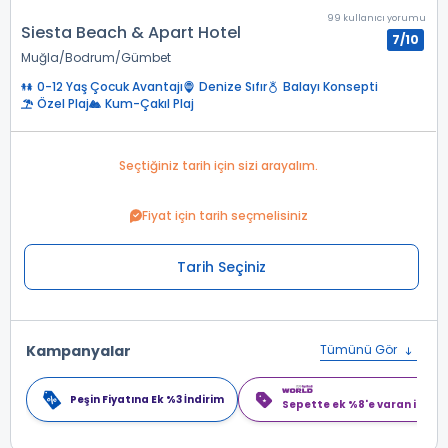
99 kullanıcı yorumu
Siesta Beach & Apart Hotel
7/10
Muğla
Bodrum
Gümbet
0-12 Yaş Çocuk Avantajı
Denize Sıfır
Balayı Konsepti
Özel Plaj
Kum-Çakıl Plaj
Seçtiğiniz tarih için sizi arayalım.
Fiyat için tarih seçmelisiniz
Tarih Seçiniz
Kampanyalar
Tümünü Gör
Peşin Fiyatına Ek %3 İndirim
Sepette ek %8'e varan indiri