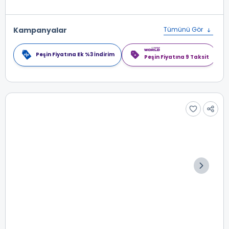
Kampanyalar
Tümünü Gör
Peşin Fiyatına Ek %3 İndirim
Peşin Fiyatına 9 Taksit