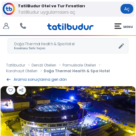
TatilBudur Otel ve Tur Fırsatları
Aç
TatilBudur uygulamasını aç
MENU
Doğa Thermal Health & Spa Hotel
Tatilbudur
Denizli Otelleri
Pamukkale Otelleri
Karahayıt Otelleri
Doğa Thermal Health & Spa Hotel
Arama sonuçlarına geri dön