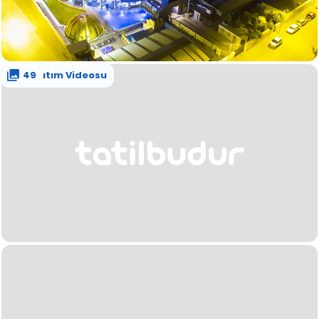
Tanıtım Videosu
49