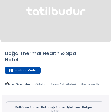
Doğa Thermal Health & Spa
Hotel
Haritada Göster
Genel Özellikler
Odalar
Tesis Aktiviteleri
Havuz ve Plaj
Bal
Kültür ve Turizm Bakanlığı Turizm İşletmesi Belgesi:
12419