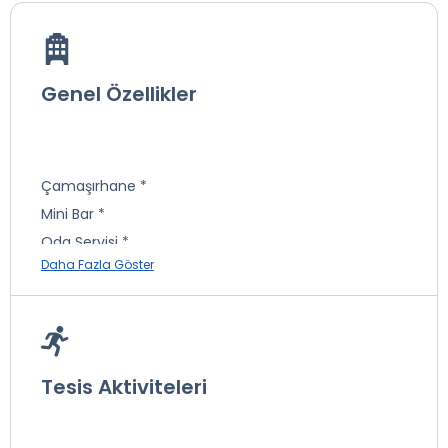
Genel Özellikler
Çamaşırhane *
Mini Bar *
Oda Servisi *
Daha Fazla Göster
Telefon *
Berber & Kuaför *
Sağlık Görevlisi *
Market *
Masaj *
Tesis Aktiviteleri
Emanet Kasa
Fizik Tedavi *