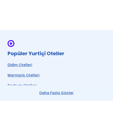
İnternet
Split Klima
Wi-fi
* ile işaretli özellikler ücretlidir.
Popüler Yurtiçi Oteller
Didim Otelleri
Marmaris Otelleri
Bodrum Otelleri
Daha Fazla Göster
Çeşme Otelleri
Kemer Otelleri