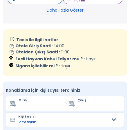
indirim
Daha Fazla Göster
Tesis ile ilgili notlar
Otele Giriş Saati :
14:00
Otelden Çıkış Saati :
11:00
Evcil Hayvan Kabul Ediyor mu ? :
Hayır
Sigara İçilebilir mi ? :
Hayır
Konaklama için kişi sayısı tercihiniz
Giriş
Çıkış
Kişi Sayısı