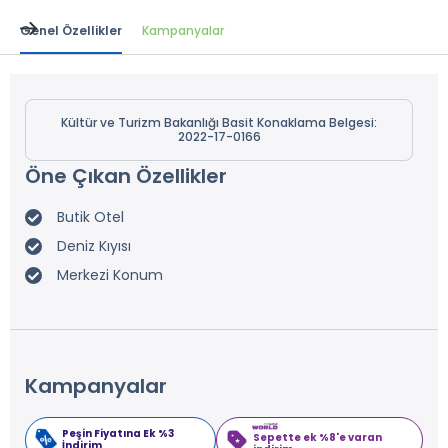
Genel Özellikler
Kampanyalar
Kültür ve Turizm Bakanlığı Basit Konaklama Belgesi:
2022-17-0166
Öne Çıkan Özellikler
Butik Otel
Deniz Kıyısı
Merkezi Konum
Kampanyalar
Peşin Fiyatına Ek %3
Sepette ek %8'e varan
İndirim