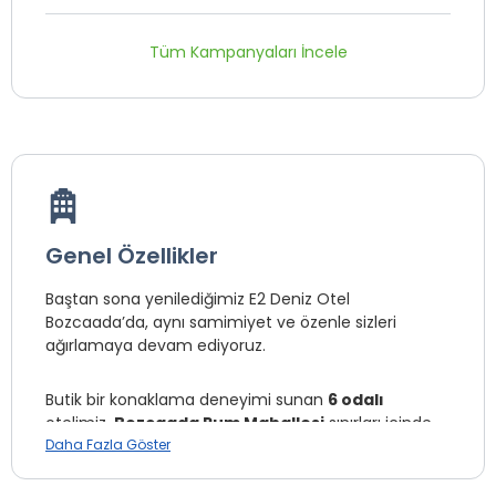
Tüm Kampanyaları İncele
Genel Özellikler
Baştan sona yenilediğimiz E2 Deniz Otel
Bozcaada’da, aynı samimiyet ve özenle sizleri
ağırlamaya devam ediyoruz.
Butik bir konaklama deneyimi sunan
6 odalı
otelimiz,
Bozcaada Rum Mahallesi
sınırları içinde
yer almakta olup, feribot iskelesine yalnızca
Daha Fazla Göster
5
dakika yürüme mesafesindedir
.