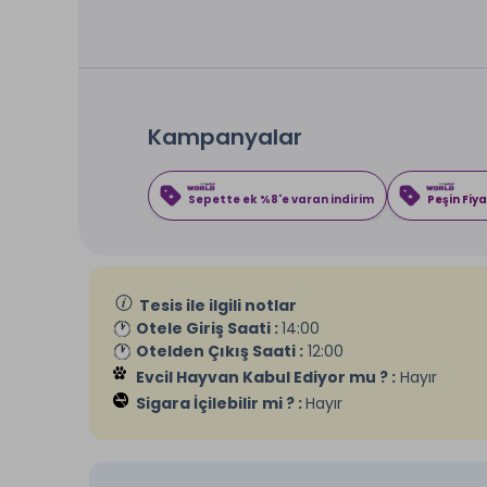
Kampanyalar
Sepette ek %8'e varan indirim
Peşin Fiya
Tesis ile ilgili notlar
Otele Giriş Saati :
14:00
Otelden Çıkış Saati :
12:00
Evcil Hayvan Kabul Ediyor mu ? :
Hayır
Sigara İçilebilir mi ? :
Hayır