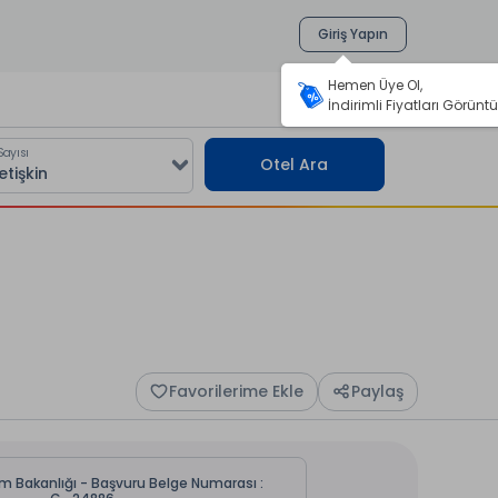
Giriş Yapın
Hemen Üye Ol,
İndirimli Fiyatları Görüntü
Sayısı
Otel Ara
Favorilerime Ekle
Paylaş
zm Bakanlığı - Başvuru Belge Numarası :