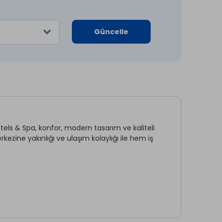
Güncelle
ls & Spa, konfor, modern tasarım ve kaliteli
zine yakınlığı ve ulaşım kolaylığı ile hem iş
TV Odası
Sigara İçilmeyen Odalar *
Elektrik *