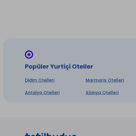
Telefo
Emane
İntern
Türk 
Split K
* ile iş
Popüler Yurtiçi Oteller
Didim Otelleri
Marmaris Otelleri
Antalya Otelleri
Alanya Otelleri