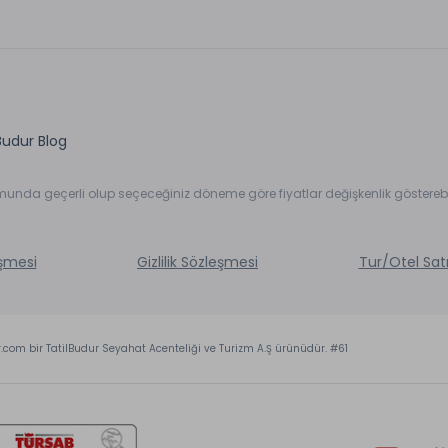
Budur Blog
umunda geçerli olup seçeceğiniz döneme göre fiyatlar değişkenlik gösterebil
eşmesi
Gizlilik Sözleşmesi
Tur/Otel Sat
r.com bir TatilBudur Seyahat Acenteliği ve Turizm A.Ş ürünüdür. #61