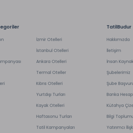
egoriler
TatilBudur
on
İzmir Otelleri
Hakkımızda
İstanbul Otelleri
İletişim
Kampanyası
Ankara Otelleri
İnsan Kaynak
Termal Oteller
Şubelerimiz
eri
Kıbrıs Otelleri
Şube Başvur
Yurtdışı Turları
Banka Hesap
Kayak Otelleri
Kütahya Çize
Haftasonu Turları
Bilgi Toplum
Tatil Kampanyaları
Yatırımcı İlişk