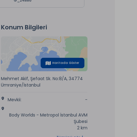
G_24886
Konum Bilgileri
Haritada Göster
Mehmet Akif, Şefaat Sk. No:8/A, 34774
Ümraniye/İstanbul
Mevkii:
-
Body Worlds - Metropol İstanbul AVM
Şubesi
2 km