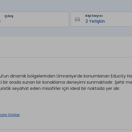
Kişi Sayısı
Çıkış
ul’un dinamik bölgelerinden Ümraniye’de konumlanan Educity Hote
i bir arada sunan bir konaklama deneyimi sunmaktadır. Şehir merke
ristik seyahat eden misafirler için ideal bir noktada yer alır.
Kuru Temizleme *
azla Göster
r *
Spa Merkezi *
rvisi *
Wi-fi