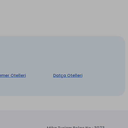
Su
Güvenlik
Buhar Odası *
Concierge Hizmeti
emer Otelleri
Datça Otelleri
Mika Turizm Belge No : 3073