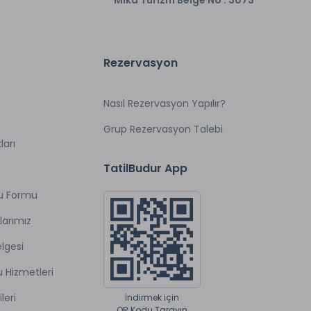
Rezervasyon
Nasıl Rezervasyon Yapılır?
Grup Rezervasyon Talebi
ları
TatilBudur App
u Formu
larımız
lgesi
u Hizmetleri
ileri
İndirmek için
QR Kodu Tarayın