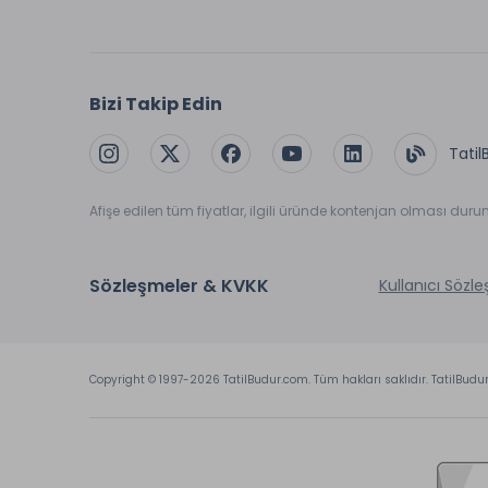
Bizi Takip Edin
Tatil
Afişe edilen tüm fiyatlar, ilgili üründe kontenjan olması dur
Sözleşmeler & KVKK
Kullanıcı Sözl
Copyright © 1997-2026 TatilBudur.com. Tüm hakları saklıdır. TatilBudu