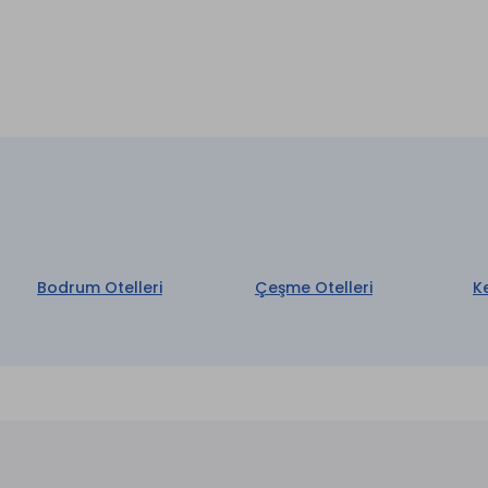
n *
Tuz Odası *
t Kasa
Restaurant & Bar *
et
Ön Büro
Hamamı *
Uyandırma Servisi
lima
aretli özellikler ücretlidir.
Bodrum Otelleri
Çeşme Otelleri
K