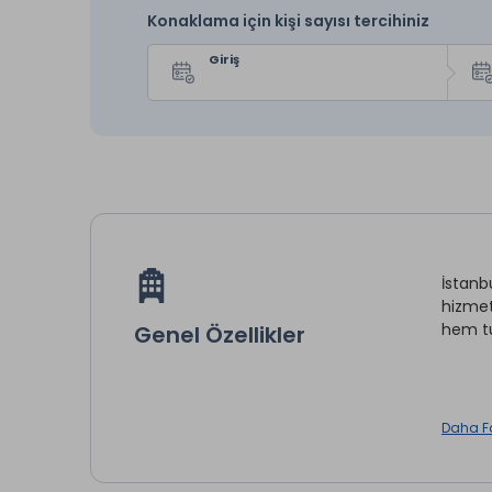
Konaklama için kişi sayısı tercihiniz
Giriş
İstanb
hizmet
hem tu
Genel Özellikler
Daha F
Mini Ba
Oda Se