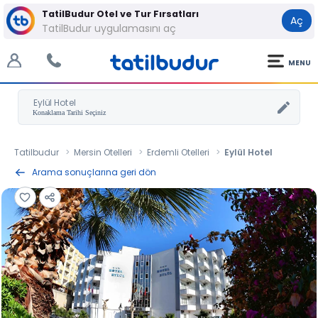
TatilBudur Otel ve Tur Fırsatları
Aç
TatilBudur uygulamasını aç
MENU
Eylül Hotel
Tatilbudur
Mersin Otelleri
Erdemli Otelleri
Eylül Hotel
Arama sonuçlarına geri dön