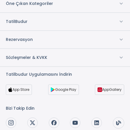
Öne Çıkan Kategoriler
Konferans Salonu *
TatilBudur
* ile işaretli özellikler ücretlidir.
Rezervasyon
Sözleşmeler & KVKK
Tatilbudur Uygulamasını İndirin
App Store
Google Play
AppGallery
Bizi Takip Edin