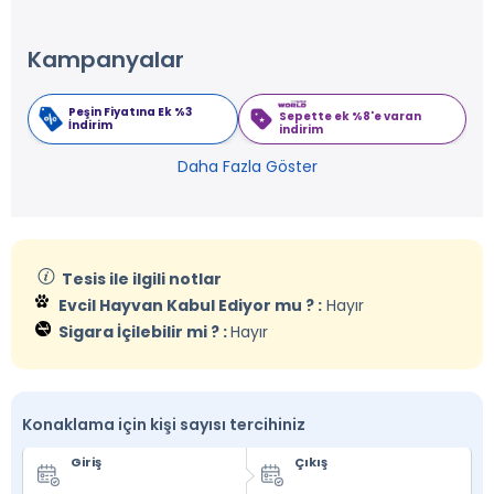
Kampanyalar
Peşin Fiyatına Ek %3
Sepette ek %8'e varan
İndirim
indirim
Daha Fazla Göster
Tesis ile ilgili notlar
Evcil Hayvan Kabul Ediyor mu ? :
Hayır
Sigara İçilebilir mi ? :
Hayır
Konaklama için kişi sayısı tercihiniz
Giriş
Çıkış