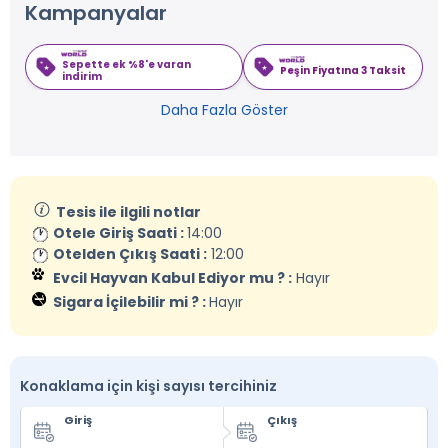
Kampanyalar
Sepette ek %8'e varan
Peşin Fiyatına 3 Taksit
indirim
Daha Fazla Göster
Tesis ile ilgili notlar
Otele Giriş Saati :
14:00
Otelden Çıkış Saati :
12:00
Evcil Hayvan Kabul Ediyor mu ? :
Hayır
Sigara İçilebilir mi ? :
Hayır
Konaklama için kişi sayısı tercihiniz
Giriş
Çıkış