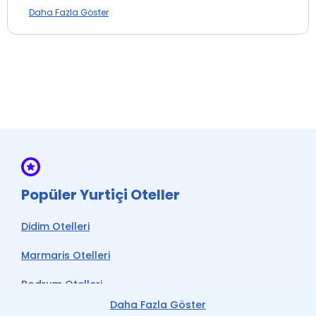
yakındadır, Taksim İstasyonu 6 dakikalık ve Fındıklı
Daha Fazla Göster
İstasyonu 13 dakikalık yürüme mesafesinde bulunur.
İnternet
Transfer Hizmeti
Wi-fi
Ön Büro
Su *
Popüler Yurtiçi Oteller
* ile işaretli özellikler ücretlidir.
Didim Otelleri
Marmaris Otelleri
Bodrum Otelleri
Daha Fazla Göster
Çeşme Otelleri