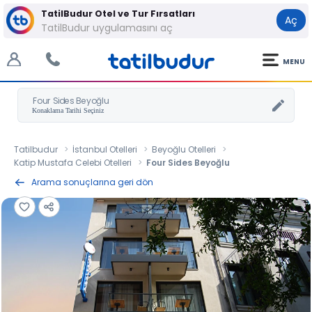
TatilBudur Otel ve Tur Fırsatları
Aç
TatilBudur uygulamasını aç
MENU
Four Sides Beyoğlu
Tatilbudur
İstanbul Otelleri
Beyoğlu Otelleri
Katip Mustafa Celebi Otelleri
Four Sides Beyoğlu
Arama sonuçlarına geri dön