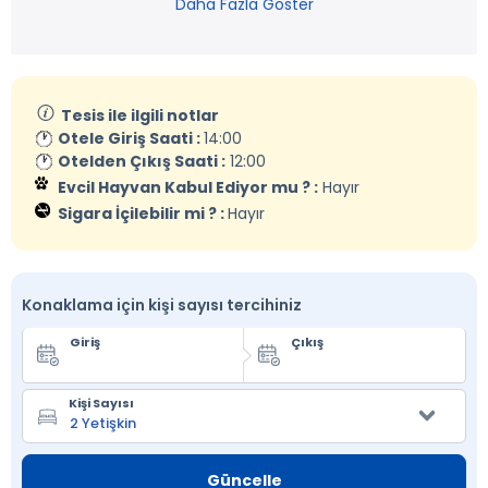
Daha Fazla Göster
Tesis ile ilgili notlar
Otele Giriş Saati :
14:00
Otelden Çıkış Saati :
12:00
Evcil Hayvan Kabul Ediyor mu ? :
Hayır
Sigara İçilebilir mi ? :
Hayır
Konaklama için kişi sayısı tercihiniz
Giriş
Çıkış
Kişi Sayısı
Güncelle