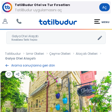
TatilBudur Otel ve Tur Fırsatları
Aç
TatilBudur uygulamasını aç
MENU
Galya Otel Alaçatı
Tatilbudur
İzmir Otelleri
Çeşme Otelleri
Alaçatı Otelleri
Galya Otel Alaçatı
Arama sonuçlarına geri dön