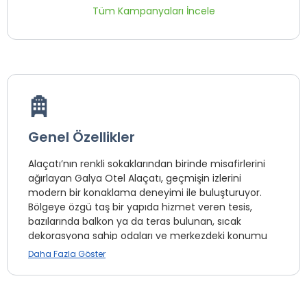
Tüm Kampanyaları İncele
Genel Özellikler
Alaçatı’nın renkli sokaklarından birinde misafirlerini
ağırlayan Galya Otel Alaçatı, geçmişin izlerini
modern bir konaklama deneyimi ile buluşturuyor.
Bölgeye özgü taş bir yapıda hizmet veren tesis,
bazılarında balkon ya da teras bulunan, sıcak
dekorasyona sahip odaları ve merkezdeki konumu
ile keyifli bir Ege tatili sunuyor.
Daha Fazla Göster
Alaçatı’nın renkli sokaklarından birinde misafirlerini
ağırlayan Galya Otel Alaçatı, geçmişin izlerini