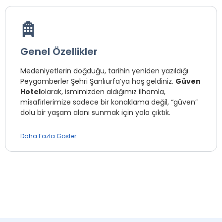
Genel Özellikler
Medeniyetlerin doğduğu, tarihin yeniden yazıldığı
Peygamberler Şehri Şanlıurfa’ya hoş geldiniz.
Güven
Hotel
olarak, ismimizden aldığımız ilhamla,
misafirlerimize sadece bir konaklama değil, “güven”
dolu bir yaşam alanı sunmak için yola çıktık.
Şehrin kalbindeki merkezi konumumuz, bizi
Daha Fazla Göster
Şanlıurfa’nın mistik atmosferini keşfetmek isteyenler
için ideal bir başlangıç noktası yapıyor. Balıklıgöl’ün
huzuruna, Tarihi Çarşıların hareketliliğine ve
Göbeklitepe’nin gizemine uzanan yolculuğunuzda,
günün yorgunluğunu atabileceğiniz en huzurlu
durak olmayı hedefliyoruz.