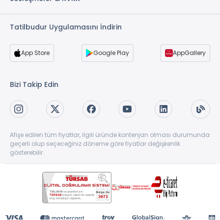
Tatilbudur Uygulamasını İndirin
App Store
Google Play
AppGallery
Bizi Takip Edin
Afişe edilen tüm fiyatlar, ilgili üründe kontenjan olması durumunda
geçerli olup seçeceğiniz döneme göre fiyatlar değişkenlik
gösterebilir.