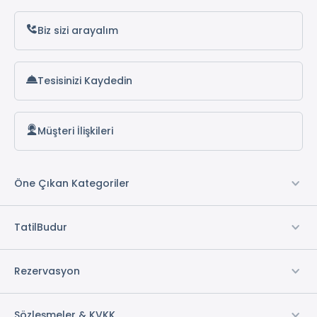
Ön Büro
Biz sizi arayalım
Mescid
Merkezi Klima
Tesisinizi Kaydedin
* ile işaretli özellikler ücretlidir.
Müşteri İlişkileri
Öne Çıkan Kategoriler
TatilBudur
Rezervasyon
Sözleşmeler & KVKK