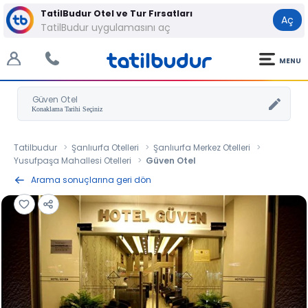
TatilBudur Otel ve Tur Fırsatları
Aç
TatilBudur uygulamasını aç
MENU
Güven Otel
Tatilbudur
Şanlıurfa Otelleri
Şanlıurfa Merkez Otelleri
Yusufpaşa Mahallesi Otelleri
Güven Otel
Arama sonuçlarına geri dön