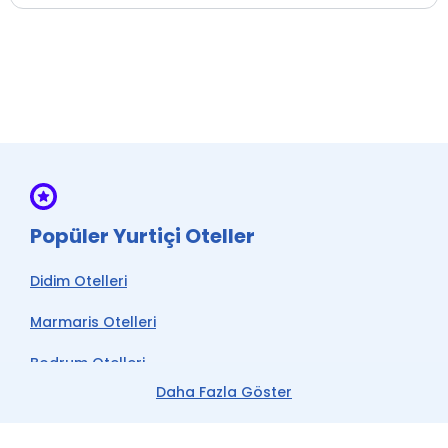
Güvenlik
Vale Hizmeti
* ile işaretli özellikler ücretlidir.
* ile işaretli özellikler ücretlidir.
Popüler Yurtiçi Oteller
Didim Otelleri
Marmaris Otelleri
Bodrum Otelleri
Daha Fazla Göster
Çeşme Otelleri
Kemer Otelleri