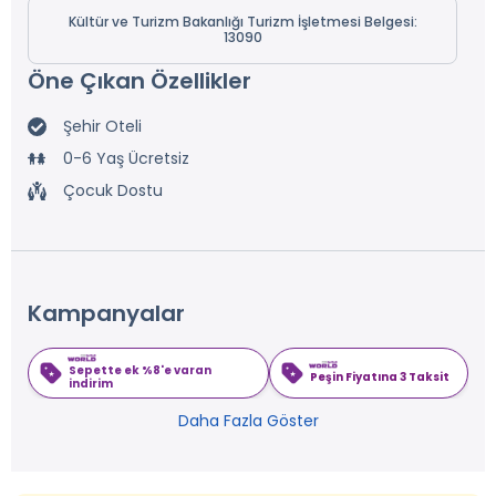
Kültür ve Turizm Bakanlığı Turizm İşletmesi Belgesi:
13090
Öne Çıkan Özellikler
Şehir Oteli
0-6 Yaş Ücretsiz
Çocuk Dostu
Kampanyalar
Sepette ek %8'e varan
Peşin Fiyatına 3 Taksit
indirim
Daha Fazla Göster