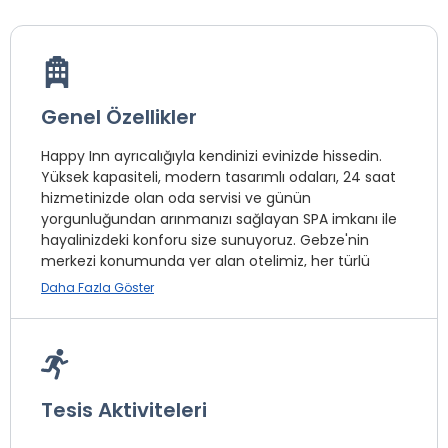
Genel Özellikler
Happy Inn ayrıcalığıyla kendinizi evinizde hissedin.
Yüksek kapasiteli, modern tasarımlı odaları, 24 saat
hizmetinizde olan oda servisi ve günün
yorgunluğundan arınmanızı sağlayan SPA imkanı ile
hayalinizdeki konforu size sunuyoruz. Gebze'nin
merkezi konumunda yer alan otelimiz, her türlü
ulaşım ağına yakınlığı ile ister tatil, ister iş amaçlı
Daha Fazla Göster
seyahatlerinizde sizleri ağırlamaktan mutluluk
duyarız. Ücretsiz otopark hizmetimiz mevcuttur.
Tesis Aktiviteleri
Oda Servisi *