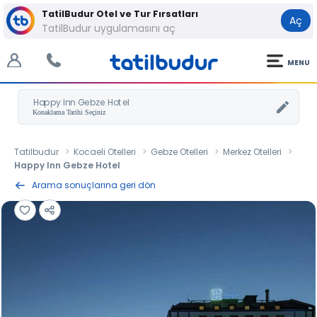
TatilBudur Otel ve Tur Fırsatları
Aç
TatilBudur uygulamasını aç
MENU
Happy Inn Gebze Hotel
Tatilbudur
Kocaeli Otelleri
Gebze Otelleri
Merkez Otelleri
Happy Inn Gebze Hotel
Arama sonuçlarına geri dön