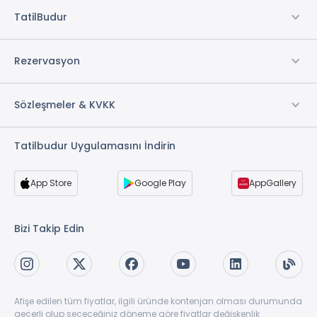
TatilBudur
Rezervasyon
Sözleşmeler & KVKK
Tatilbudur Uygulamasını İndirin
App Store
Google Play
AppGallery
Bizi Takip Edin
Afişe edilen tüm fiyatlar, ilgili üründe kontenjan olması durumunda
geçerli olup seçeceğiniz döneme göre fiyatlar değişkenlik