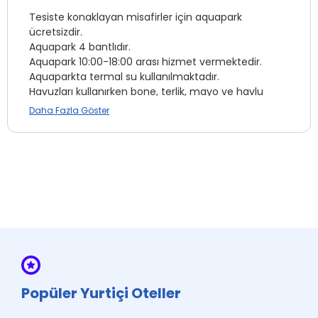
Tesiste konaklayan misafirler için aquapark
ücretsizdir.
Aquapark 4 bantlıdır.
Çamaşırhane *
Aquapark 10:00-18:00 arası hizmet vermektedir.
Aquaparkta termal su kullanılmaktadır.
Mini Bar *
Havuzları kullanırken bone, terlik, mayo ve havlu
Oda Servisi *
zorunludur.
Daha Fazla Göster
Telefon
Havuzlar 08:00 ile 23:30 saatleri arasında hizmet
verir.
Sağlık Görevlisi *
Bayanlar havuzuna girebilecek çocuk için yaş
Market *
sınırlaması 0-3 yaştır.
Masaj *
Termal havuz su sıcaklığı : 37°C
Termal Havuz
Emanet Kasa
Bay/Bayan ayrı termal havuz
Banyoda Telefon
Odalarda termal su
İnternet
Vip Aile Hamamı*
Sauna
Türk Hamamı
Popüler Yurtiçi Oteller
Otopark
Aquapark