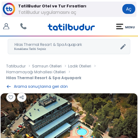
TatilBudur Otel ve Tur Fırsatları
Aç
TatilBudur uygulamasını aç
MENU
Hilas Thermal Resort & Spa Aquapark
Tatilbudur
Samsun Otelleri
Ladik Otelleri
Hamamayağı Mahallesi Otelleri
Hilas Thermal Resort & Spa Aquapark
Arama sonuçlarına geri dön