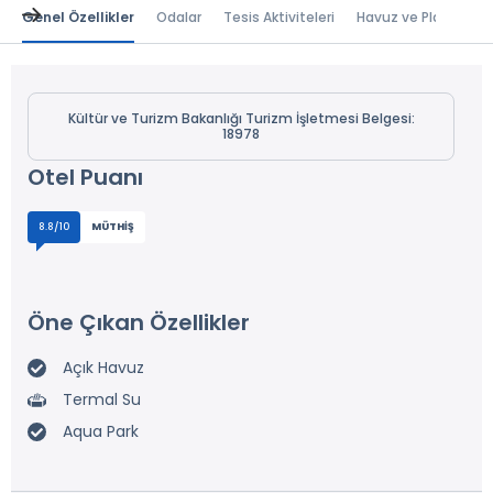
Genel Özellikler
Odalar
Tesis Aktiviteleri
Havuz ve Plaj
Kültür ve Turizm Bakanlığı Turizm İşletmesi Belgesi:
18978
Otel Puanı
8.8/10
MÜTHIŞ
Öne Çıkan Özellikler
Açık Havuz
Termal Su
Aqua Park