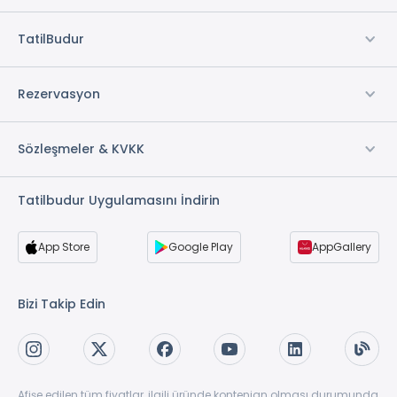
Elektrikli Araç Şarj İstasyonu *
Concierge Hizmeti
TatilBudur
* ile işaretli özellikler ücretlidir.
Rezervasyon
Sözleşmeler & KVKK
Tatilbudur Uygulamasını İndirin
App Store
Google Play
AppGallery
Bizi Takip Edin
Afişe edilen tüm fiyatlar, ilgili üründe kontenjan olması durumunda