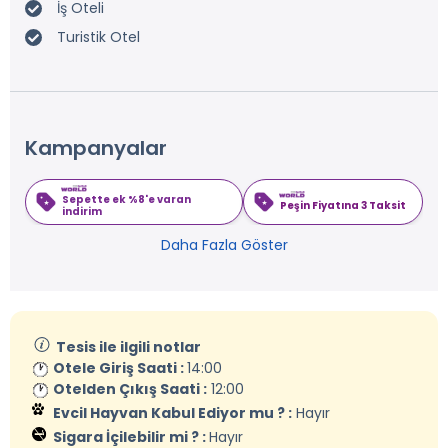
İş Oteli
Turistik Otel
Kampanyalar
Sepette ek %8'e varan
Peşin Fiyatına 3 Taksit
indirim
Daha Fazla Göster
Tesis ile ilgili notlar
Otele Giriş Saati :
14:00
Otelden Çıkış Saati :
12:00
Evcil Hayvan Kabul Ediyor mu ? :
Hayır
Sigara İçilebilir mi ? :
Hayır