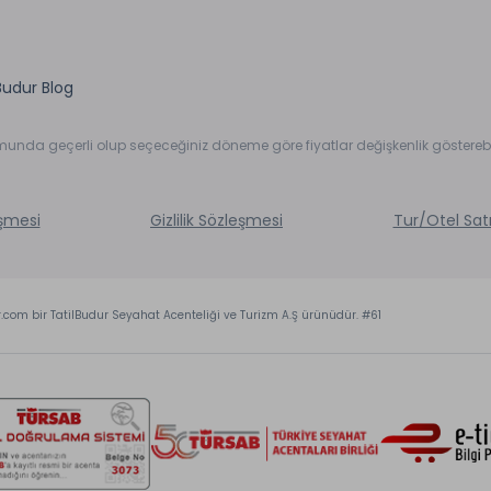
Budur Blog
umunda geçerli olup seçeceğiniz döneme göre fiyatlar değişkenlik gösterebil
eşmesi
Gizlilik Sözleşmesi
Tur/Otel Sat
r.com bir TatilBudur Seyahat Acenteliği ve Turizm A.Ş ürünüdür. #61