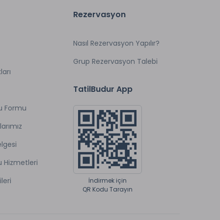
Rezervasyon
Nasıl Rezervasyon Yapılır?
Grup Rezervasyon Talebi
ları
TatilBudur App
u Formu
larımız
lgesi
u Hizmetleri
ileri
İndirmek için
QR Kodu Tarayın