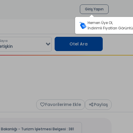
Giriş Yapın
Hemen Üye Ol,
İndirimli Fiyatları Görüntü
Sayısı
Otel Ara
Favorilerime Ekle
Paylaş
 Bakanlığı - Turizm İşletmesi Belgesi : 381