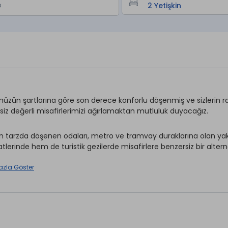
zün şartlarına göre son derece konforlu döşenmiş ve sizlerin ra
 siz değerli misafirlerimizi ağırlamaktan mutluluk duyacağız.
 tarzda döşenen odaları, metro ve tramvay duraklarına olan yakı
tlerinde hem de turistik gezilerde misafirlere benzersiz bir alte
azla Göster
Kuru Temizleme *
rvisi *