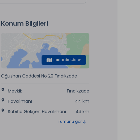
Konum Bilgileri
Haritada Göster
Oğuzhan Caddesi No 20 Fındıkzade
Mevkii:
Fındıkzade
Havalimanı
44 km
Sabiha Gökçen Havalimanı
43 km
Tümünü gör