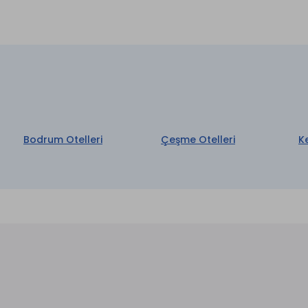
Wi-fi
et
Restaurant & Bar *
aretli özellikler ücretlidir.
Bodrum Otelleri
Çeşme Otelleri
K