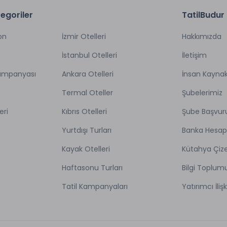
egoriler
TatilBudur
on
İzmir Otelleri
Hakkımızda
İstanbul Otelleri
İletişim
Kampanyası
Ankara Otelleri
İnsan Kaynak
Termal Oteller
Şubelerimiz
eri
Kıbrıs Otelleri
Şube Başvur
Yurtdışı Turları
Banka Hesap
Kayak Otelleri
Kütahya Çize
Haftasonu Turları
Bilgi Toplum
Tatil Kampanyaları
Yatırımcı İlişk