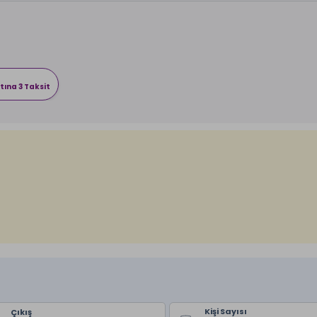
tına 3 Taksit
Kişi Sayısı
Çıkış