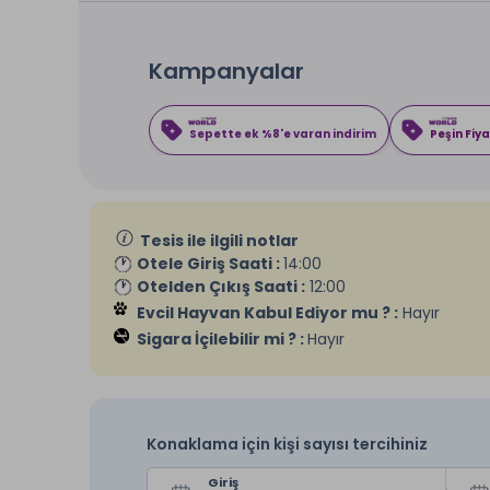
Kampanyalar
Sepette ek %8'e varan indirim
Peşin Fiya
Tesis ile ilgili notlar
Otele Giriş Saati :
14:00
Otelden Çıkış Saati :
12:00
Evcil Hayvan Kabul Ediyor mu ? :
Hayır
Sigara İçilebilir mi ? :
Hayır
Konaklama için kişi sayısı tercihiniz
Giriş