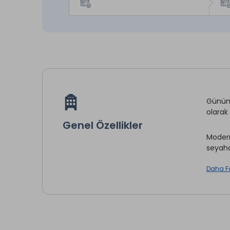
Günümü
olarak
Genel Özellikler
Modern
seyaha
Daha F
Oda Se