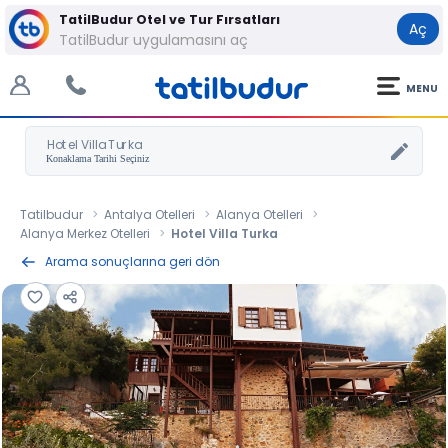
TatilBudur Otel ve Tur Fırsatları
Aç
TatilBudur uygulamasını aç
MENU
Hotel Villa Turka
Tatilbudur
Antalya Otelleri
Alanya Otelleri
Alanya Merkez Otelleri
Hotel Villa Turka
Arama sonuçlarına geri dön