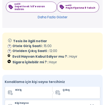
Sepette ek %8'e varan
Peşin Fiyatına 9 Taksit
indirim
Daha Fazla Göster
Tesis ile ilgili notlar
Otele Giriş Saati :
15:00
Otelden Çıkış Saati :
12:00
Evcil Hayvan Kabul Ediyor mu ? :
Hayır
Sigara İçilebilir mi ? :
Hayır
Konaklama için kişi sayısı tercihiniz
Giriş
Çıkış
Kişi Sayısı