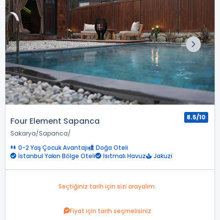
8.5/10
Four Element Sapanca
Sakarya
Sapanca
0-2 Yaş Çocuk Avantajı
Doğa Oteli
İstanbul Yakın Bölge Oteli
Isıtmalı Havuz
Jakuzi
Seçtiğiniz tarih için sizi arayalım.
Fiyat için tarih seçmelisiniz