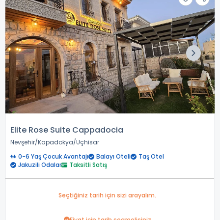
Elite Rose Suite Cappadocia
Nevşehir
Kapadokya
Uçhisar
0-6 Yaş Çocuk Avantajı
Balayı Oteli
Taş Otel
Jakuzili Odalar
Taksitli Satış
Seçtiğiniz tarih için sizi arayalım.
Fiyat için tarih seçmelisiniz