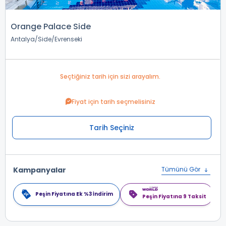
Orange Palace Side
Antalya
Side
Evrenseki
Seçtiğiniz tarih için sizi arayalım.
Fiyat için tarih seçmelisiniz
Tarih Seçiniz
Kampanyalar
Tümünü Gör
Peşin Fiyatına Ek %3 İndirim
Peşin Fiyatına 9 Taksit