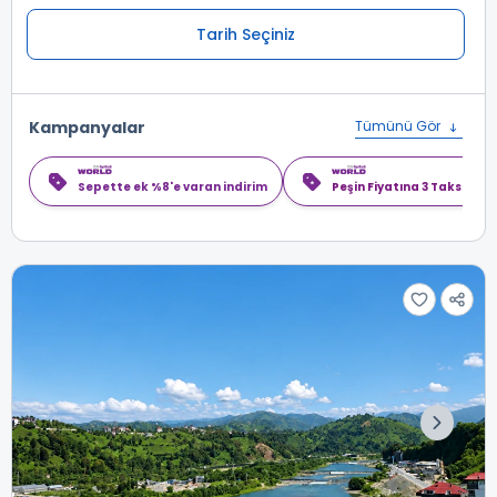
Tarih Seçiniz
Kampanyalar
Tümünü Gör
Sepette ek %8'e varan indirim
Peşin Fiyatına 3 Taksit