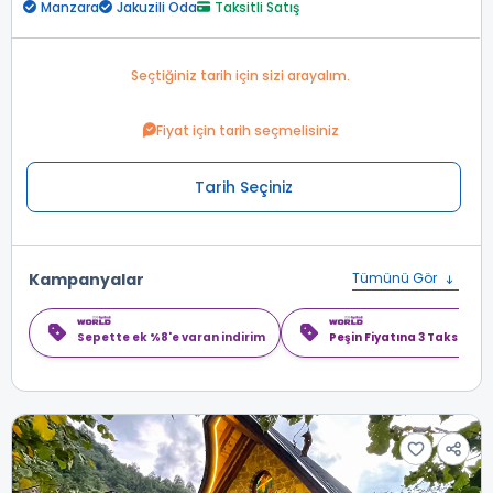
Manzara
Jakuzili Oda
Taksitli Satış
Seçtiğiniz tarih için sizi arayalım.
Fiyat için tarih seçmelisiniz
Tarih Seçiniz
Kampanyalar
Tümünü Gör
Sepette ek %8'e varan indirim
Peşin Fiyatına 3 Taksit