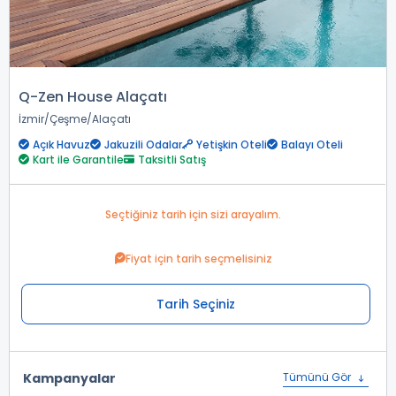
Q-Zen House Alaçatı
İzmir
Çeşme
Alaçatı
Açık Havuz
Jakuzili Odalar
Yetişkin Oteli
Balayı Oteli
Kart ile Garantile
Taksitli Satış
Seçtiğiniz tarih için sizi arayalım.
Fiyat için tarih seçmelisiniz
Tarih Seçiniz
Kampanyalar
Tümünü Gör