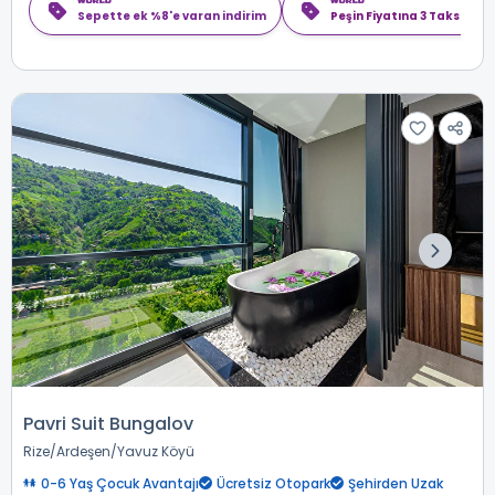
Sepette ek %8'e varan indirim
Peşin Fiyatına 3 Taksit
Pavri Suit Bungalov
Rize
Ardeşen
Yavuz Köyü
0-6 Yaş Çocuk Avantajı
Ücretsiz Otopark
Şehirden Uzak