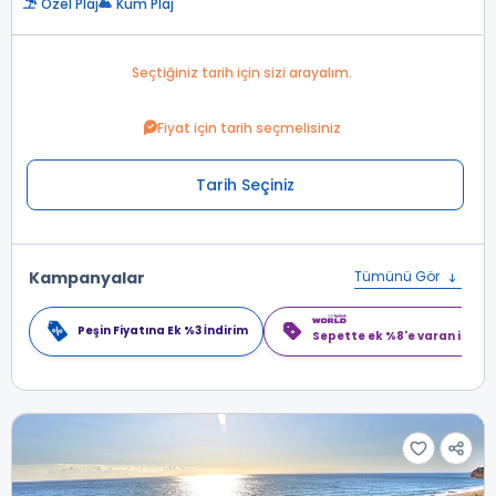
Özel Plaj
Kum Plaj
Seçtiğiniz tarih için sizi arayalım.
Fiyat için tarih seçmelisiniz
Tarih Seçiniz
Kampanyalar
Tümünü Gör
Peşin Fiyatına Ek %3 İndirim
Sepette ek %8'e varan indiri