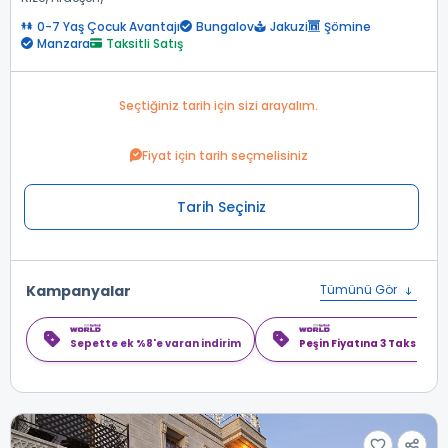
0-7 Yaş Çocuk Avantajı
Bungalov
Jakuzi
Şömine
Manzara
Taksitli Satış
Seçtiğiniz tarih için sizi arayalım.
Fiyat için tarih seçmelisiniz
Tarih Seçiniz
Kampanyalar
Tümünü Gör
Sepette ek %8'e varan indirim
Peşin Fiyatına 3 Taksit