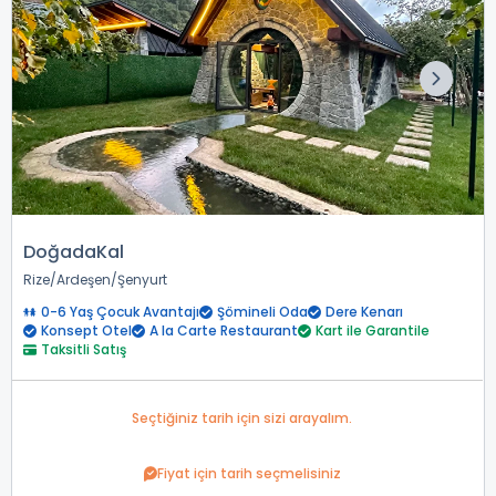
DoğadaKal
Rize
Ardeşen
Şenyurt
0-6 Yaş Çocuk Avantajı
Şömineli Oda
Dere Kenarı
Konsept Otel
A la Carte Restaurant
Kart ile Garantile
Taksitli Satış
Seçtiğiniz tarih için sizi arayalım.
Fiyat için tarih seçmelisiniz