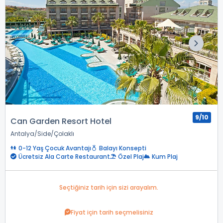
9/10
Can Garden Resort Hotel
Antalya
Side
Çolaklı
0-12 Yaş Çocuk Avantajı
Balayı Konsepti
Ücretsiz Ala Carte Restaurant
Özel Plaj
Kum Plaj
Seçtiğiniz tarih için sizi arayalım.
Fiyat için tarih seçmelisiniz