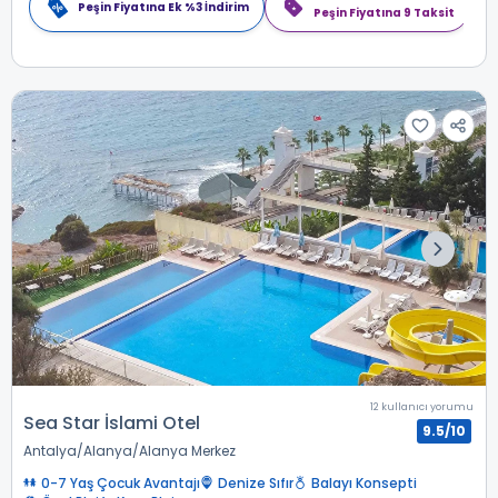
Peşin Fiyatına Ek %3 İndirim
Peşin Fiyatına 9 Taksit
12 kullanıcı yorumu
Sea Star İslami Otel
9.5/10
Antalya
Alanya
Alanya Merkez
0-7 Yaş Çocuk Avantajı
Denize Sıfır
Balayı Konsepti