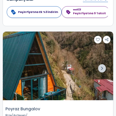
Peşin Fiyatına Ek %3 İndirim
Peşin Fiyatına 9 Taksit
Poyraz Bungalov
Rize
Ardeşen