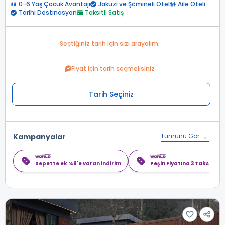
0-6 Yaş Çocuk Avantajı
Jakuzi ve Şömineli Otel
Aile Oteli
Tarihi Destinasyon
Taksitli Satış
Seçtiğiniz tarih için sizi arayalım.
Fiyat için tarih seçmelisiniz
Tarih Seçiniz
Kampanyalar
Tümünü Gör
Sepette ek %8'e varan indirim
Peşin Fiyatına 3 Taksit