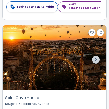
Peşin Fiyatına Ek %3 İndirim
Sepette ek %8'e varan indiri
Saklı Cave House
Nevşehir
Kapadokya
Avanos