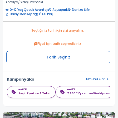
Antalya
Side
Evrenseki
0-12 Yaş Çocuk Avantajı
Aquapark
Denize Sıfır
Balayı Konsepti
Özel Plaj
Seçtiğiniz tarih için sizi arayalım.
Fiyat için tarih seçmelisiniz
Tarih Seçiniz
Kampanyalar
Tümünü Gör
Peşin Fiyatına 9 Taksit
7.500 TL'ye varan Worldpuan