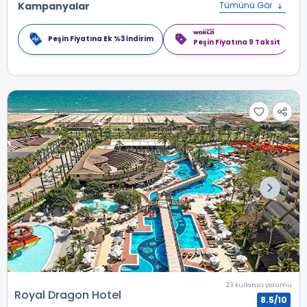
Kampanyalar
Tümünü Gör
Peşin Fiyatına Ek %3 İndirim
Peşin Fiyatına 9 Taksit
23 kullanıcı yorumu
Royal Dragon Hotel
8.5/10