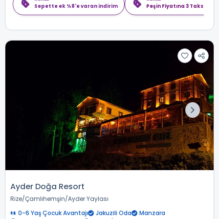
Sepette ek %8'e varan indirim
Peşin Fiyatına 3 Taksit
Ayder Doğa Resort
Rize
Çamlıhemşin
Ayder Yaylası
0-6 Yaş Çocuk Avantajı
Jakuzili Oda
Manzara