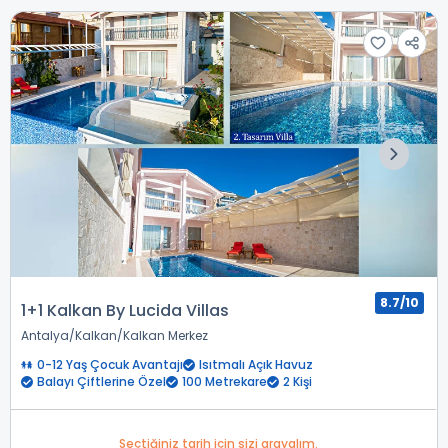
8.7/10
1+1 Kalkan By Lucida Villas
Antalya
Kalkan
Kalkan Merkez
0-12 Yaş Çocuk Avantajı
Isıtmalı Açık Havuz
Balayı Çiftlerine Özel
100 Metrekare
2 Kişi
Seçtiğiniz tarih için sizi arayalım.