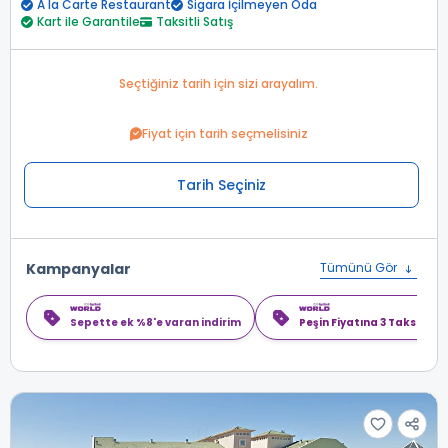
A la Carte Restaurant
Sigara İçilmeyen Oda
Kart ile Garantile
Taksitli Satış
Seçtiğiniz tarih için sizi arayalım.
Fiyat için tarih seçmelisiniz
Tarih Seçiniz
Kampanyalar
Tümünü Gör
Sepette ek %8'e varan indirim
Peşin Fiyatına 3 Taksit