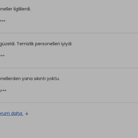
eller ilgililerdi.
***
üzeldi. Temizlik personelleri iyiydi.
***
nellerden yana sıkıntı yoktu.
G***
orum daha