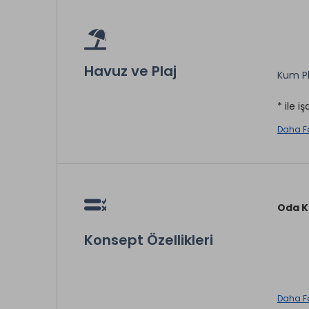
Havuz ve Plaj
Kum Pl
* ile iş
Daha F
Oda K
Konsept Özellikleri
Kahvalt
Daha F