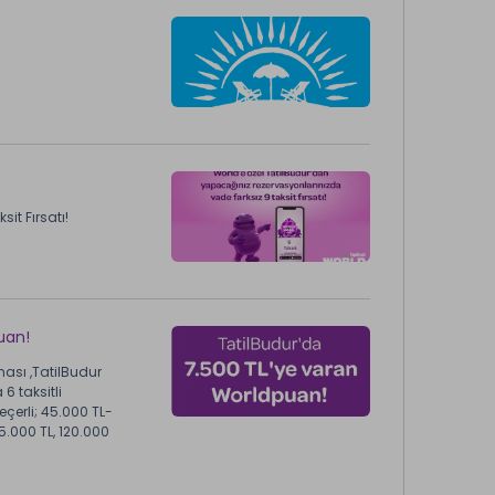
it Fırsatı!
uan!
ası ,TatilBudur
6 taksitli
geçerli; 45.000 TL-
.000 TL, 120.000