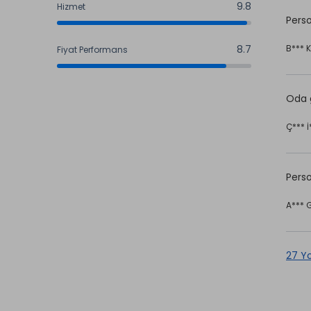
9.8
Hizmet
Person
9.8
8.7
B*** K
Fiyat Performans
8.7
Oda g
Ç*** İ
Perso
A*** 
27 Y