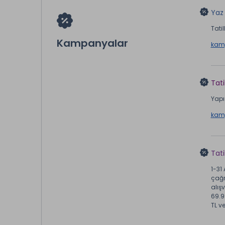
Yaz 
Tatil
Kampanyalar
kamp
Tati
Yapı 
kamp
Tat
1-31
çağr
alışv
69.9
TL v