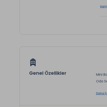
kamp
Genel Özellikler
Mini Ba
Oda Se
Daha F
* ile iş