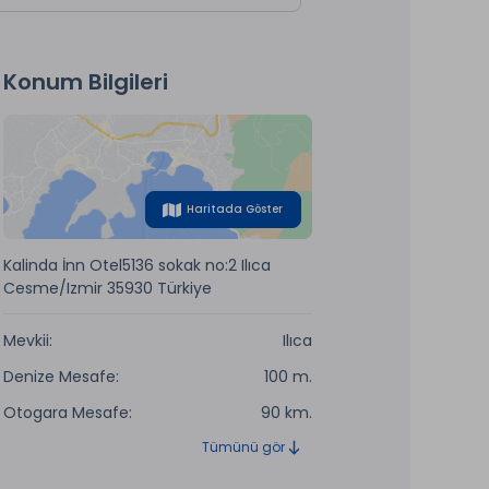
Konum Bilgileri
Haritada Göster
Kalinda İnn Otel5136 sokak no:2 Ilıca
Cesme/Izmir 35930 Türkiye
Mevkii:
Ilıca
Denize Mesafe:
100 m.
Otogara Mesafe:
90 km.
Tümünü gör