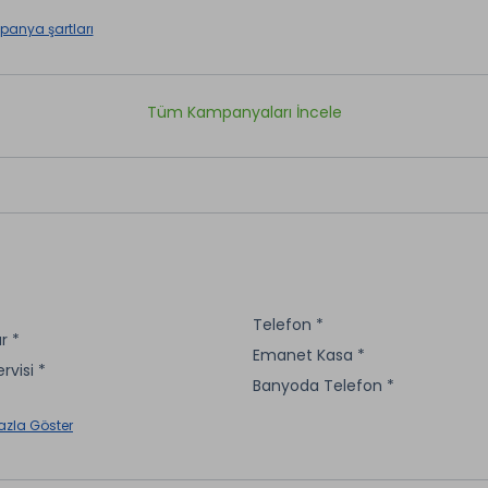
anya şartları
Tüm Kampanyaları İncele
Telefon *
r *
Emanet Kasa *
rvisi *
Banyoda Telefon *
azla Göster
aretli özellikler ücretlidir.