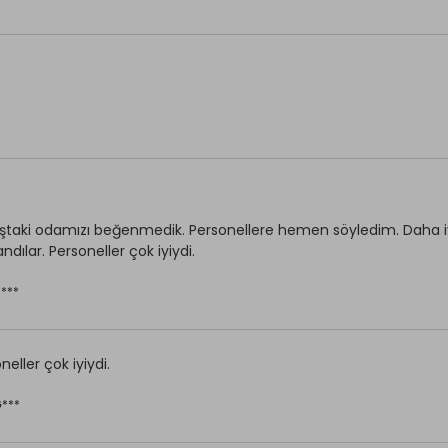
ecekler Ücretli
aştaki odamızı beğenmedik. Personellere hemen söyledim. Daha iyi
ndılar. Personeller çok iyiydi.
S***
neller çok iyiydi.
G***