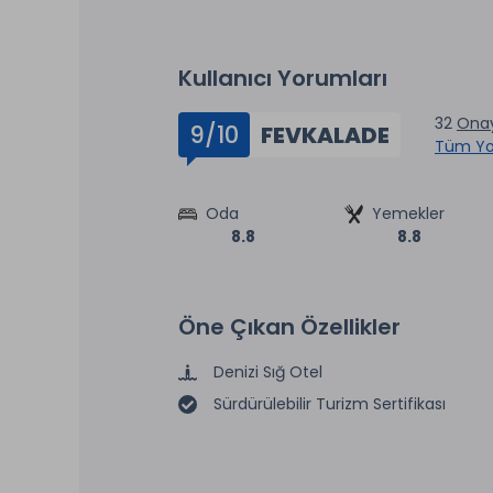
Kullanıcı Yorumları
32
Onay
9/10
FEVKALADE
Tüm Yo
Oda
Yemekler
8.8
8.8
Öne Çıkan Özellikler
Denizi Sığ Otel
Sürdürülebilir Turizm Sertifikası