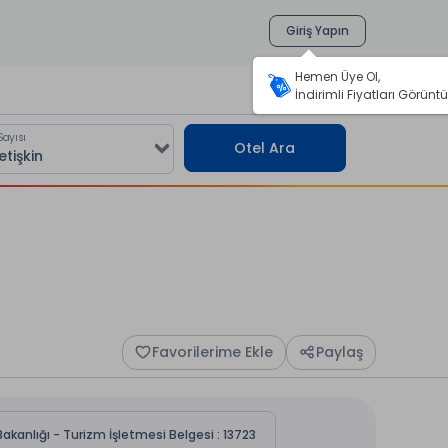
Giriş Yapın
Hemen Üye Ol,
İndirimli Fiyatları Görüntü
Sayısı
Otel Ara
Favorilerime Ekle
Paylaş
akanlığı - Turizm İşletmesi Belgesi : 13723