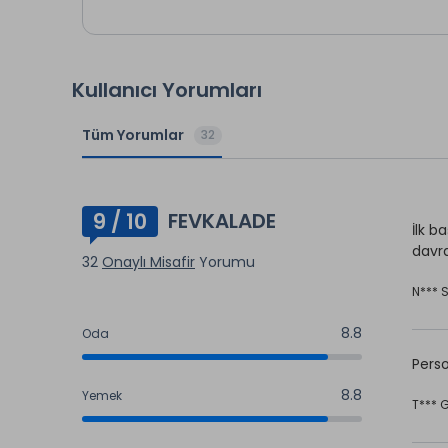
Tüm İç
Kullanıcı Yorumları
Tüm Yorumlar
32
9 / 10
FEVKALADE
İlk b
davra
32
Onaylı Misafir
Yorumu
N*** 
8.8
Oda
8.8
Perso
8.8
Yemek
T*** 
8.8