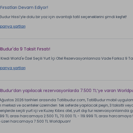
Fırsatları Devam Ediyor!
Budur Hissi’yle dolu bir yaz için avantajlı tatil seçeneklerini şimdi keşfet!
anya şartları
lBudur'da 9 Taksit Fırsatı!
Kredi World'e Özel Seçili Yurt İçi Otel Rezervasyonlarınıza Vade Farksız 9 Taks
anya şartları
ilBudur’dan yapılacak rezervasyonlarda 7.500 TL’ye varan Worldp
 Ağustos 2026 tarihleri arasında Tatilbudur.com, TatilBudur mobil uygulam
ı merkezi ve acenteler üzerinden tek seferde yapılacak peşin, 3 taksitli veya 
erişlerde seçili yurt içi ve Kuzey Kıbrıs otel, yurt dışı tur rezervasyonlarında 
99 TL arası harcamaya 2.500 TL, 70.000 TL - 119.999 TL arası harcamaya 5
e üzeri harcamaya 7.500 TL Worldpuan!