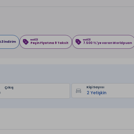
%3 İndirim
Peşin Fiyatına 9 Taksit
7.500 TL'ye varan Worldpuan
Kişi Sayısı
Çıkış