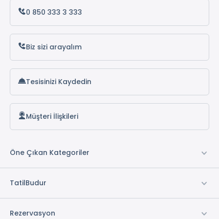
Alanya Otelleri
0 850 333 3 333
* ile işaretli özellikler ücretlidir.
Biz sizi arayalım
Tesisinizi Kaydedin
Müşteri İlişkileri
Öne Çıkan Kategoriler
TatilBudur
Rezervasyon