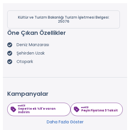
Kültür ve Turizm Bakanlığı Turizm İşletmesi Belgesi:
25076
Öne Çıkan Özellikler
Deniz Manzarası
Şehirden Uzak
Otopark
Kampanyalar
Sepette ek %8'e varan
Peşin Fiyatına 3 Taksit
indirim
Daha Fazla Göster