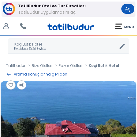
TatilBudur Otel ve Tur Fırsatları
Aç
TatilBudur uygulamasını aç
MENU
Koçi Butik Hotel
Tatilbudur
Rize Otelleri
Pazar Otelleri
Koçi Butik Hotel
Arama sonuçlarına geri dön