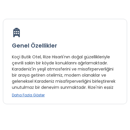
Genel Özellikler
Koçi Butik Otel, Rize Hisarlı'nın doğal güzellikleriyle
çevrili sakin bir köyde konuklarını ağırlamaktadır.
Karadeniz'in yeşil atmosferini ve misafirperverliğini
bir araya getiren otelimiz, modern olanaklar ve
geleneksel Karadeniz misafirperverliğini birleştirerek
unutulmaz bir deneyim sunmaktadır. Rize'nin eşsiz
doğasında doğa yürüyüşleri yapabilir, yöresel
Daha Fazla Göster
lezzetlerin tadını çıkarabilir ve dinlendirici bir
konaklama deneyimi yaşayabilirsiniz.