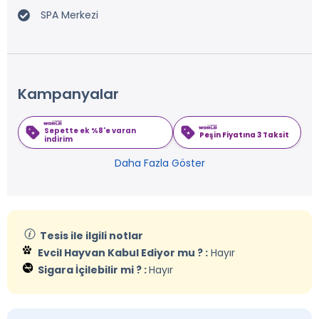
SPA Merkezi
Kampanyalar
Sepette ek %8'e varan
Peşin Fiyatına 3 Taksit
indirim
Daha Fazla Göster
Tesis ile ilgili notlar
Evcil Hayvan Kabul Ediyor mu ? :
Hayır
Sigara İçilebilir mi ? :
Hayır